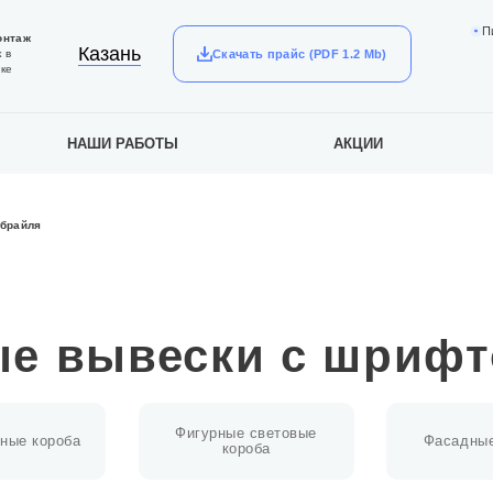
П
онтаж
Казань
Скачать прайс (PDF 1.2 Mb)
 в
ке
НАШИ РАБОТЫ
АКЦИИ
 брайля
ые вывески с шрифт
Фигурные световые
ные короба
Фасадные
короба