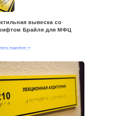
актильная вывеска со
рифтом Брайля для МФЦ
треть подробнее