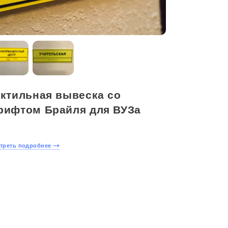
актильная вывеска со
рифтом Брайля для ВУЗа
треть подробнее