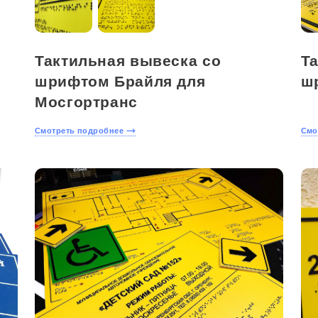
Тактильная вывеска со
Т
шрифтом Брайля для
ш
Мосгортранс
Смотреть подробнее
Смо