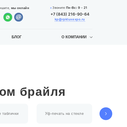
9 - 21
Звоните
Пн-Вс:
ишите,
мы онлайн
+7 (843) 216-90-64
kp@rpkluxexpo.ru
БЛОГ
О КОМПАНИИ
ом брайля
 таблички
Уф-печать на стекле
Уф-печат