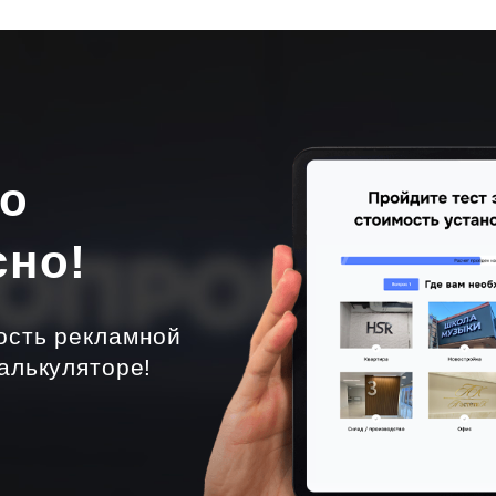
но
сно!
ость рекламной
алькуляторе!