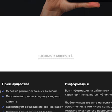
Раскрыть полностью
Преимущества
Информация
Вся информация на сайте носит
и
15 лет на рынке рекламных вывесок
характер и не является публичн
Персонально решаем задачу каждого
клиента
Любое использование материало
оформления, в том числе копир
Гарантируем соблюдение сроков работ
только с письменного разрешени