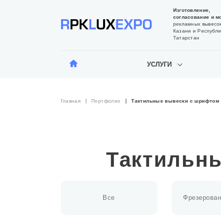
Изготовление,
согласование и м
рекламных вывесок
Казани и Республи
Татарстан
УСЛУГИ
Главная
Портфолио
Тактильные вывески с шрифтом
Тактильн
Все
Фрезерован