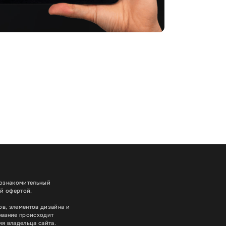
 ознакомительный
ой офертой.
в, элементов дизайна и
ование происходит
я владельца сайта.