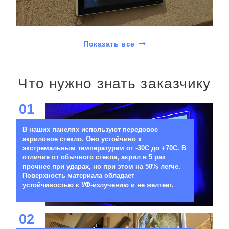
Показать все
Что нужно знать заказчику
01
В наших панелях используют передовое
акриловое стекло. Оно устойчиво к
экстремальным температурам от -30C до +70C. В
отличие от обычного стекла, акрил в 5 раз
прочнее при ударах, но при этом на 50% легче.
Поверхность материала обладает
устойчивостью к УФ-излучению и не желтеет.
02