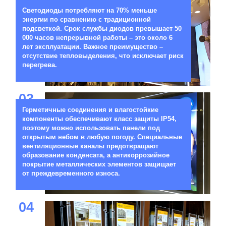
Светодиоды потребляют на 70% меньше
энергии по сравнению с традиционной
подсветкой. Срок службы диодов превышает 50
000 часов непрерывной работы – это около 6
лет эксплуатации. Важное преимущество –
отсутствие тепловыделения, что исключает риск
перегрева.
03
Герметичные соединения и влагостойкие
компоненты обеспечивают класс защиты IP54,
поэтому можно использовать панели под
открытым небом в любую погоду. Специальные
вентиляционные каналы предотвращают
образование конденсата, а антикоррозийное
покрытие металлических элементов защищает
от преждевременного износа.
04