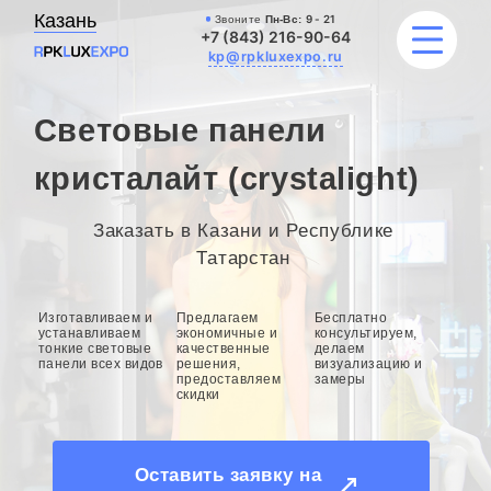
Казань
Звоните
Пн-Вс:
9 - 21
+7 (843) 216-90-64
kp@rpkluxexpo.ru
Световые панели
УСЛУГИ
кристалайт (crystalight)
НАШИ РАБОТЫ
Заказать в Казани и Республике
Татарстан
АКЦИИ
Изготавливаем и
Предлагаем
Бесплатно
БЛОГ
устанавливаем
экономичные и
консультируем,
тонкие световые
качественные
делаем
панели всех видов
решения,
визуализацию и
О КОМПАНИИ
предоставляем
замеры
скидки
Оставить заявку на