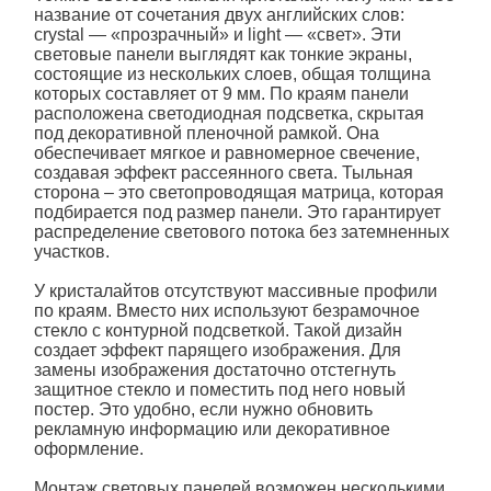
название от сочетания двух английских слов:
crystal — «прозрачный» и light — «свет». Эти
световые панели
выглядят как тонкие экраны,
состоящие из нескольких слоев, общая толщина
которых составляет от 9 мм. По краям панели
расположена светодиодная подсветка, скрытая
под декоративной пленочной рамкой. Она
обеспечивает мягкое и равномерное свечение,
создавая эффект рассеянного света. Тыльная
сторона – это светопроводящая матрица, которая
подбирается под размер
панели
. Это гарантирует
распределение светового потока без затемненных
участков.
У
кристалайт
ов отсутствуют массивные профили
по краям. Вместо них используют безрамочное
стекло с контурной подсветкой. Такой дизайн
создает эффект парящего изображения. Для
замены изображения достаточно отстегнуть
защитное стекло и поместить под него новый
постер. Это удобно, если нужно обновить
рекламную информацию или декоративное
оформление.
Монтаж световых панелей возможен несколькими