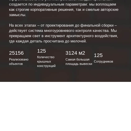
создается по индивидуальным параметрам: мы воплощаем
как строгие корпоративные решения, так и смелые авторские
замыслы.
На всех этапах – от проектирования до финальной сборки –
действует система многоуровневого контроля качества. Мы
превращаем свет в инструмент архитектурного воздействия,
где каждая деталь просчитана до мелочей.
125
25156
3124 м2
125
Количество
Реализовано
Самая большая
крышных
Сотрудников
объектов
площадь вывески
конструкций