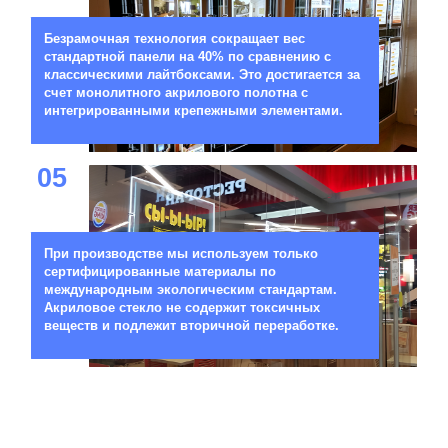
Безрамочная технология сокращает вес
стандартной панели на 40% по сравнению с
классическими лайтбоксами. Это достигается за
счет монолитного акрилового полотна с
интегрированными крепежными элементами.
05
При производстве мы используем только
сертифицированные материалы по
международным экологическим стандартам.
Акриловое стекло не содержит токсичных
веществ и подлежит вторичной переработке.