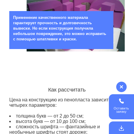
Применение качественного материала
гарантирует прочность и долговечность
вывески. Но если конструкция получила
небольшое повреждение, это можно исправить
с помощью шпатлевки и краски.
Как рассчитать
Цена
на конструкцию
из пенопласта
зависит от
четырех параметров:
Оставить
заявку
толщина букв — от 2 до 50 см;
высота букв — от 10 до 100 см;
сложность шрифта — фантазийные и
необычные шрифты стоят дороже;