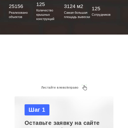
125
25156
3124 м2
125
Количество
Реализовано
Самая большая
крышных
Сотрудников
объектов
площадь вывески
конструкций
Листайте влево/вправо
Шаг 1
Оставьте заявку на сайте