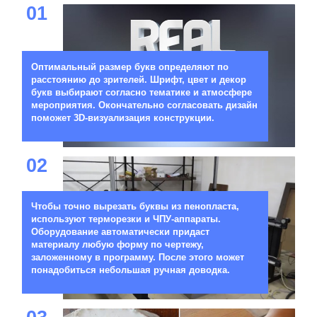
01
Оптимальный размер букв определяют по
расстоянию до зрителей. Шрифт, цвет и декор
букв выбирают согласно тематике и атмосфере
мероприятия. Окончательно согласовать дизайн
поможет 3D-визуализация конструкции.
02
Чтобы точно вырезать буквы из пенопласта,
используют терморезки и ЧПУ-аппараты.
Оборудование автоматически придаст
материалу любую форму по чертежу,
заложенному в программу. После этого может
понадобиться небольшая ручная доводка.