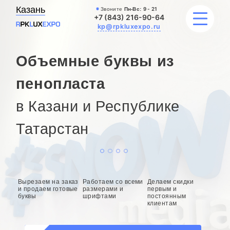
Казань
Звоните
Пн-Вс:
9 - 21
+7 (843) 216-90-64
kp@rpkluxexpo.ru
Объемные буквы из
УСЛУГИ
пенопласта
в Казани и Республике
НАШИ РАБОТЫ
Татарстан
АКЦИИ
БЛОГ
О КОМПАНИИ
Вырезаем на заказ
Работаем со всеми
Делаем скидки
и продаем готовые
размерами и
первым и
буквы
шрифтами
постоянным
клиентам