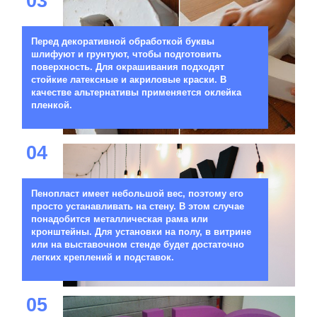
03
Перед декоративной обработкой буквы
шлифуют и грунтуют, чтобы подготовить
поверхность. Для окрашивания подходят
стойкие латексные и акриловые краски. В
качестве альтернативы применяется оклейка
пленкой.
04
Пенопласт имеет небольшой вес, поэтому его
просто устанавливать на стену. В этом случае
понадобится металлическая рама или
кронштейны. Для установки на полу, в витрине
или на выставочном стенде будет достаточно
легких креплений и подставок.
05