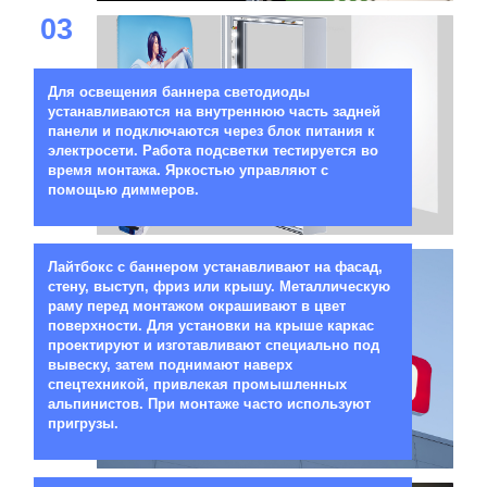
03
Для освещения баннера светодиоды
устанавливаются на внутреннюю часть задней
панели и подключаются через блок питания к
электросети. Работа подсветки тестируется во
время монтажа. Яркостью управляют с
помощью диммеров.
04
Лайтбокс с баннером устанавливают на фасад,
стену, выступ, фриз или крышу. Металлическую
раму перед монтажом окрашивают в цвет
поверхности. Для установки на крыше каркас
проектируют и изготавливают специально под
вывеску, затем поднимают наверх
спецтехникой, привлекая промышленных
альпинистов. При монтаже часто используют
пригрузы.