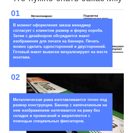
01
В момент оформления заказа менеджер
согласует с клиентом размер и форму короба.
Затем с дизайнером обсуждается макет
изображения для печати на баннере. Печать
можно сделать односторонней и двусторонней.
Готовый макет вывески визуализируют на месте
монтажа.
02
Металлическая рама изготавливается точно под
размер конструкции. Баннер с напечатанным на
нем изображением натягивается на раму без
складок и провисаний и закрепляется с
помощью специальных фиксаторов.