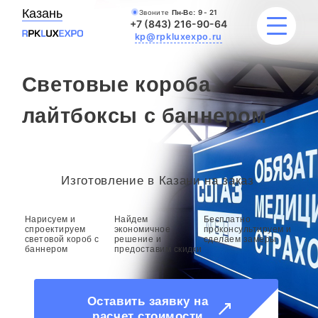
Казань
Звоните
Пн-Вс:
9 - 21
+7 (843) 216-90-64
kp@rpkluxexpo.ru
Световые короба
УСЛУГИ
лайтбоксы с баннером
НАШИ РАБОТЫ
АКЦИИ
Изготовление в Казани на заказ
БЛОГ
Нарисуем и
Найдем
Бесплатно
спроектируем
экономичное
проконсультируем и
световой короб с
решение и
сделаем замеры
О КОМПАНИИ
баннером
предоставим скидки
Оставить заявку на
расчет стоимости