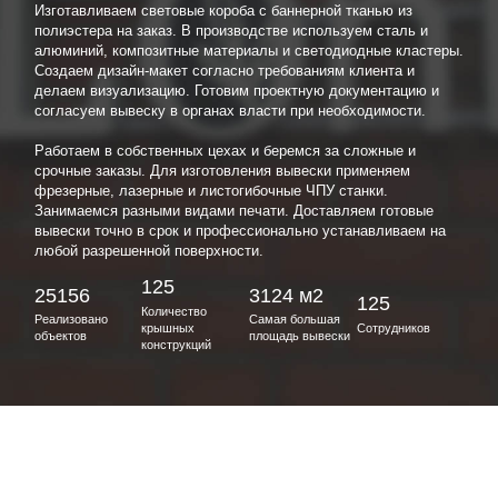
Изготавливаем световые короба с баннерной тканью из
полиэстера на заказ. В производстве используем сталь и
алюминий, композитные материалы и светодиодные кластеры.
Создаем дизайн-макет согласно требованиям клиента и
делаем визуализацию. Готовим проектную документацию и
согласуем вывеску в органах власти при необходимости.
Работаем в собственных цехах и беремся за сложные и
срочные заказы. Для изготовления вывески применяем
фрезерные, лазерные и листогибочные ЧПУ станки.
Занимаемся разными видами печати. Доставляем готовые
вывески точно в срок и профессионально устанавливаем на
любой разрешенной поверхности.
125
25156
3124 м2
125
Количество
Реализовано
Самая большая
крышных
Сотрудников
объектов
площадь вывески
конструкций