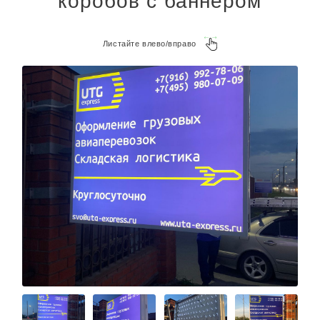
коробов с баннером
Листайте влево/вправо