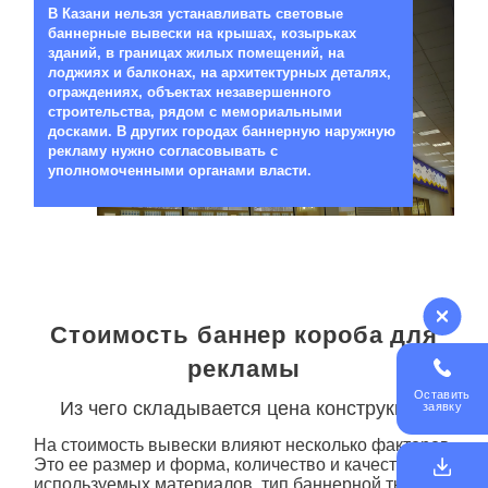
05
В Казани нельзя устанавливать световые
баннерные вывески на крышах, козырьках
зданий, в границах жилых помещений, на
лоджиях и балконах, на архитектурных деталях,
ограждениях, объектах незавершенного
строительства, рядом с мемориальными
досками. В других городах баннерную наружную
рекламу нужно согласовывать с
уполномоченными органами власти.
Стоимость баннер короба для
рекламы
Оставить
Из чего складывается цена конструкции
заявку
На стоимость вывески влияют несколько факторов.
Это ее размер и форма, количество и качество
используемых материалов, тип баннерной ткани и