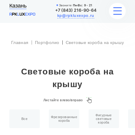
Казань
Звоните
Пн-Вс:
9 - 21
+7 (843) 216-90-64
kp@rpkluxexpo.ru
Главная
Портфолио
Световые короба на крышу
УСЛУГИ
НАШИ РАБОТЫ
Световые короба на
АКЦИИ
крышу
БЛОГ
Листайте влево/вправо
О КОМПАНИИ
Фигурные
Фрезерованные
Все
световые
короба
короба