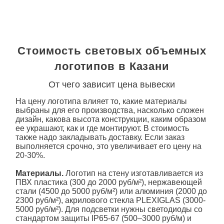
Стоимость световых объемных
логотипов в Казани
От чего зависит цена вывески
На цену логотипа влияет то, какие материалы
выбраны для его производства, насколько сложен
дизайн, какова высота конструкции, каким образом
ее украшают, как и где монтируют. В стоимость
также надо закладывать доставку. Если заказ
выполняется срочно, это увеличивает его цену на
20-30%.
Материалы.
Логотип на стену
изготавливается из
ПВХ пластика (300 до 2000 руб/м²), нержавеющей
стали (4500 до 5000 руб/м²) или алюминия (2000 до
Оставить
заявку
2300 руб/м²), акрилового стекла PLEXIGLAS (3000-
5000 руб/м²). Для подсветки нужны светодиоды со
стандартом защиты IP65-67 (500–3000 руб/м) и
блок питания (500-1500 руб/шт). Стоимость резки и
формовки элементов
вывески
составит около 3000