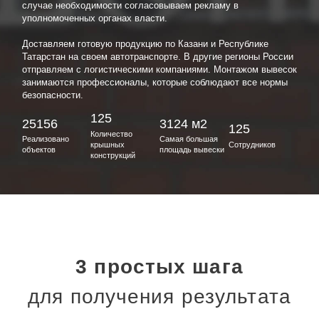
уполномоченных органах власти.
Доставляем готовую продукцию по Казани и Республике
Татарстан на своем автотранспорте. В другие регионы России
отправляем с логистическими компаниями. Монтажом вывесок
занимаются профессионалы, которые соблюдают все нормы
безопасности.
125
25156
3124 м2
125
Количество
Реализовано
Самая большая
крышных
Сотрудников
объектов
площадь вывески
конструкций
3 простых шага
для получения результата