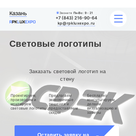
Казань
Звоните
Пн-Вс:
9 - 21
+7 (843) 216-90-64
kp@rpkluxexpo.ru
Световые логотипы
УСЛУГИ
НАШИ РАБОТЫ
Заказать световой логотип на
стену
АКЦИИ
Проектируем,
Предлагаем
Бесплатно
БЛОГ
производим и
экономичные
консультируем,
монтируем
решения и
делаем
световые логотипы
предоставляем
визуализацию и
О КОМПАНИИ
скидки
замеры
Оставить заявку на
расчет стоимости