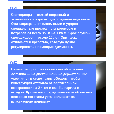
04
Светодиоды — самый надежный и
экономичный вариант для создания подсветки.
Они защищены от влаги, пыли и ударов
специальным прозрачным корпусом и
потребляют всего 35 Вт на 1 кв.м. Срок службы
светодиодов — около 10 лет. Они также
отличаются яркостью, которую нужно
регулировать с помощью диммеров.
05
Самый распространенный способ монтажа
логотипа — на дистанционные держатели. Их
укрепляют в стене таким образом, чтобы
конструкция отстояла от вертикальной
поверхности на 2-4 см и как бы парила в
воздухе. Кроме того, перед монтажом объемные
световые логотипы устанавливают на
пластиковую подложку.