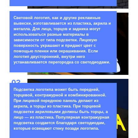
02
Световой логотип, как и другие рекламные
вывески, изготавливается из пластика, акрила и
металла. Для лица, торцов и задника могут
использоваться разные материалы в
зависимости от типа подсветки. Лицевую
поверхность украшают и придают цвет с
помощью пленки или окрашивания. Если
логотип двусторонний, внутри него
устанавливается перегородка со светодиодами.
03
Подсветка логотипа может быть передней,
торцевой, контражурной и комбинированной.
При лицевой переднюю панель делают из
акрила, а торцы из пластика. При торцевой
подсветке акриловыми должны быть торцы, а
лицо — из пластика. Популярная контражурная
подсветка создается благодаря светодиодам,
которые освещают стену позади логотипа.