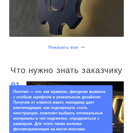
Показать все
Что нужно знать заказчику
01
Логотип — это, как правило, фигурная вывеска
с особым шрифтом и уникальным дизайном.
Получив от клиента макет, менеджер дает
рекомендации, как подчеркнуть стиль
конструкции, помогает выбрать оптимальные
материалы и тип подсветки, определиться с
размером. Для этого также полезна
фотовизуализация на месте монтажа.