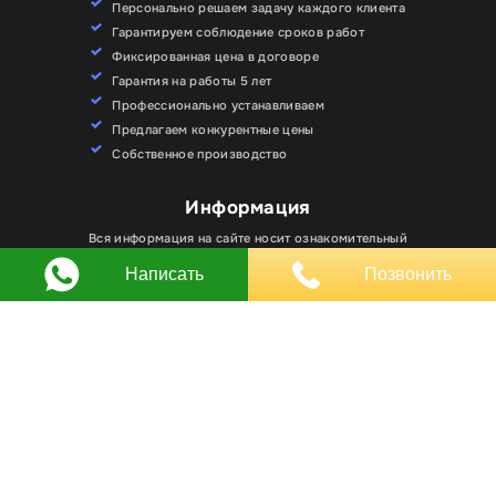
Персонально решаем задачу каждого клиента
Гарантируем соблюдение сроков работ
Фиксированная цена в договоре
Гарантия на работы 5 лет
Профессионально устанавливаем
Предлагаем конкурентные цены
Собственное производство
Для улучшения работы сайта мы используем
Информация
Хорошо
файлы cookie. Вы всегда можете отключить файлы
cookie в настройках браузера.
Вся информация на сайте носит ознакомительный
характер и не является публичной офертой.
Написать
Позвонить
Любое использование материалов, элементов
дизайна и оформления, в том числе копирование
происходит только с письменного разрешения
владельца сайта.
Оставляя заявку вы соглашаетесь на
обработку
персональных данных