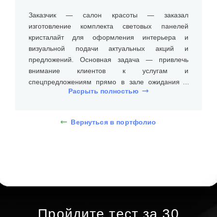
Заказчик — салон красоты — заказал
изготовление комплекта световых панелей
кристалайт для оформления интерьера и
визуальной подачи актуальных акций и
предложений. Основная задача — привлечь
внимание клиентов к услугам и
спецпредложениям прямо в зале ожидания и
Расрыть полностью
зоне ресепшн.
Ключевые пожелания:
• равномерная, яркая подсветка по периметру
Вернуться в портфолио
панели;
• элегантный, минималистичный дизайн без
лишних деталей;
• быстрая и удобная замена изображений;
• надёжная работа при ежедневной
эксплуатации.
После согласования дизайна были изготовлены
Пройдите тест за 30
панели размером 80 × 120 см. Каждая из них