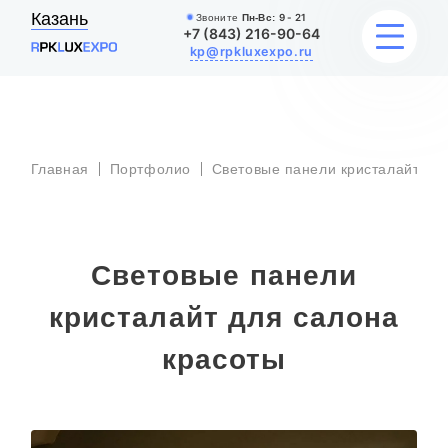
Казань
Звоните
Пн-Вс:
9 - 21
+7 (843) 216-90-64
kp@rpkluxexpo.ru
С
УСЛУГИ
п
к
Главная
Портфолио
Световые панели кристалайт
д
с
к
НАШИ РАБОТЫ
АКЦИИ
Световые панели
БЛОГ
кристалайт для салона
О КОМПАНИИ
красоты