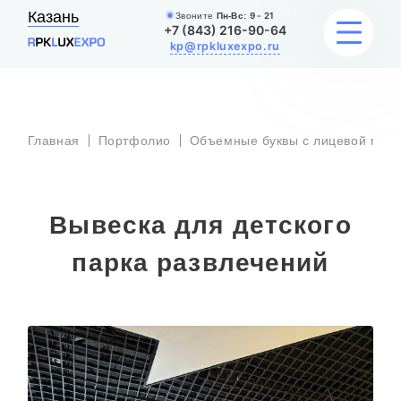
Казань
Звоните
Пн-Вс:
9 - 21
+7 (843) 216-90-64
kp@rpkluxexpo.ru
УСЛУГИ
Главная
Портфолио
Объемные буквы с лицевой подс
НАШИ РАБОТЫ
Вывеска для детского
АКЦИИ
парка развлечений
БЛОГ
О КОМПАНИИ