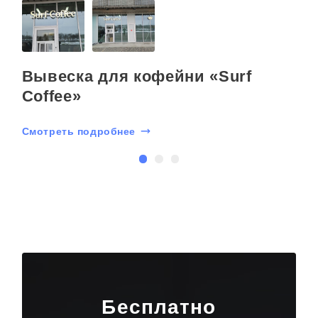
kp@rpkluxexpo.ru.
Вывеска для кофейни «Surf
Coffee»
Смотреть подробнее
С
Бесплатно