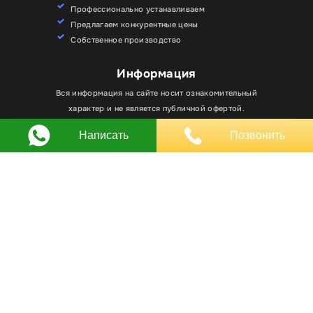
Профессионально устанавливаем
Предлагаем конкурентные цены
Собственное производство
Информация
Для улучшения работы сайта мы используем
Вся информация на сайте носит ознакомительный
Хорошо
файлы cookie. Вы всегда можете отключить файлы
характер и не является публичной офертой.
cookie в настройках браузера.
Написать
Позвонить
Любое использование материалов, элементов
дизайна и оформления, в том числе копирование
происходит только с письменного разрешения
владельца сайта.
Оставляя заявку вы соглашаетесь на
обработку
персональных данных
© RPKLUXEXPO 2025.
Для госзаказчиков “RPKLUXEXPO”