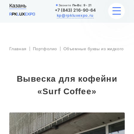
Казань
Звоните
Пн-Вс:
9 - 21
+7 (843) 216-90-64
kp@rpkluxexpo.ru
УСЛУГИ
Главная
Портфолио
Объемные буквы из жидкого акр
НАШИ РАБОТЫ
АКЦИИ
Вывеска для кофейни
БЛОГ
«Surf Coffee»
О КОМПАНИИ