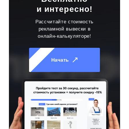
подход, согласование монтажа с управляющей
и интересно!
компанией заказчика без его участия — сами
подготовили документы, гарантию на объемные
Рассчитайте стоимость
буквы из жидкого акрила – 3 года.
рекламной вывески в
онлайн-калькуляторе!
Отправьте ваш проект объемных букв из жидкого
акрила или задайте любой вопрос на почту
kp@rpkluxexpo.ru.
Начать