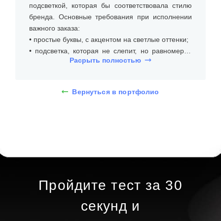
подсветкой, которая бы соответствовала стилю
бренда. Основные требования при исполнении
важного заказа:
• простые буквы, с акцентом на светлые оттенки;
• подсветка, которая не слепит, но равномерно
Расрыть полностью
освещает буквы;
• устойчивость к дождю и перепадам
температуры.
Вернуться в портфолио
На встрече с заказчиком мы уточнили размеры
зоны установки (фасад здания из кирпича),
бюджет, пожелания по визуальному стилю и типу
подсветки. Наши дизайнеры предложили
несколько решений, и клиент выбрал объемные
буквы с лицевой подсветкой высотой 40 см и
толщиной 10 см. Шрифт — без засечек, в
Пройдите тест за 30
светлой гамме. Согласование велось с
использованием 3D-визуализации.
секунд и