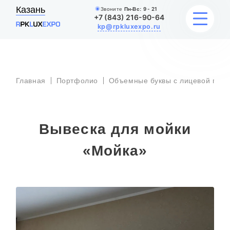
Казань
Звоните
Пн-Вс:
9 - 21
+7 (843) 216-90-64
kp@rpkluxexpo.ru
УСЛУГИ
Главная
Портфолио
Объемные буквы с лицевой подс
НАШИ РАБОТЫ
Вывеска для мойки
АКЦИИ
«Мойка»
БЛОГ
О КОМПАНИИ