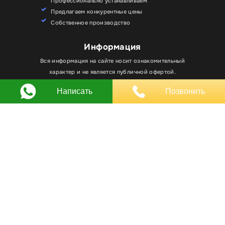
Профессионально устанавливаем
Предлагаем конкурентные цены
Собственное производство
Информация
Для улучшения работы сайта мы используем
Вся информация на сайте носит ознакомительный
Хорошо
файлы cookie. Вы всегда можете отключить файлы
характер и не является публичной офертой.
cookie в настройках браузера.
Написать
Позвонить
Любое использование материалов, элементов
дизайна и оформления, в том числе копирование
происходит только с письменного разрешения
владельца сайта.
Оставляя заявку вы соглашаетесь на
обработку
персональных данных
© RPKLUXEXPO 2025.
Для госзаказчиков “RPKLUXEXPO”
на портале поставщиков