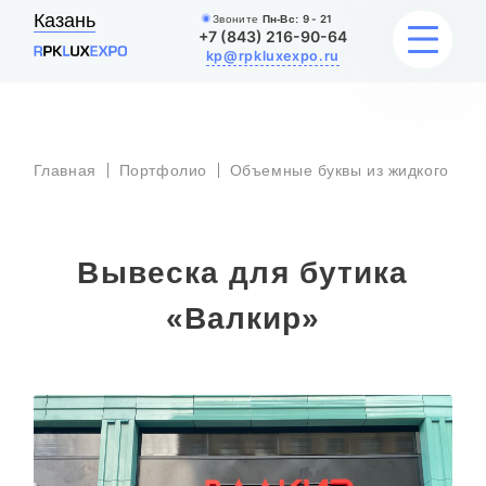
Казань
Звоните
Пн-Вс:
9 - 21
+7 (843) 216-90-64
kp@rpkluxexpo.ru
УСЛУГИ
Главная
Портфолио
Объемные буквы из жидкого акр
НАШИ РАБОТЫ
Вывеска для бутика
АКЦИИ
«Валкир»
БЛОГ
О КОМПАНИИ