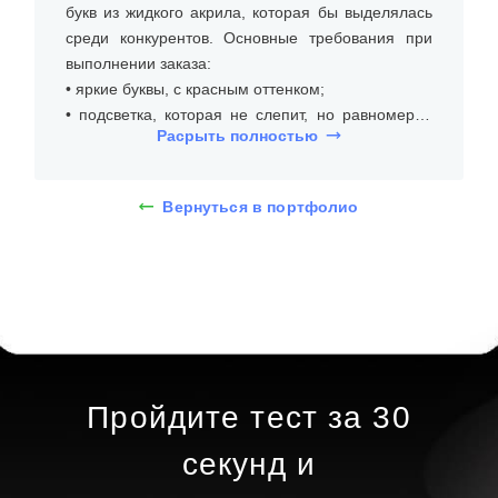
букв из жидкого акрила, которая бы выделялась
среди конкурентов. Основные требования при
выполнении заказа:
• яркие буквы, с красным оттенком;
• подсветка, которая не слепит, но равномерно
Расрыть полностью
освещает буквы;
• срочное изготовление.
Вернуться в портфолио
На встрече с клиентом уточнили размеры места
установки (на фасаде магазина), бюджет и
требования к типу и дизайну объемных букв из
жидкого акрила с лицевой подсветкой.
Дизайнеры предложили несколько вариантов, и
клиент выбрал объемные буквы из жидкого
акрила толщиной 10 см. При помощи 3D-макета
определились со шрифтом без засечек и красной
Пройдите тест за 30
цветовой гаммой.
секунд и
Определившись с внешним видом объемных