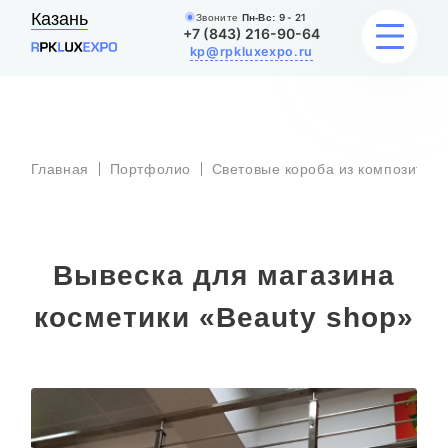
Казань
Звоните
Пн-Вс:
9 - 21
+7 (843) 216-90-64
kp@rpkluxexpo.ru
УСЛУГИ
Главная
Портфолио
Световые короба из композита
НАШИ РАБОТЫ
АКЦИИ
Вывеска для магазина
БЛОГ
косметики «Beauty shop»
О КОМПАНИИ