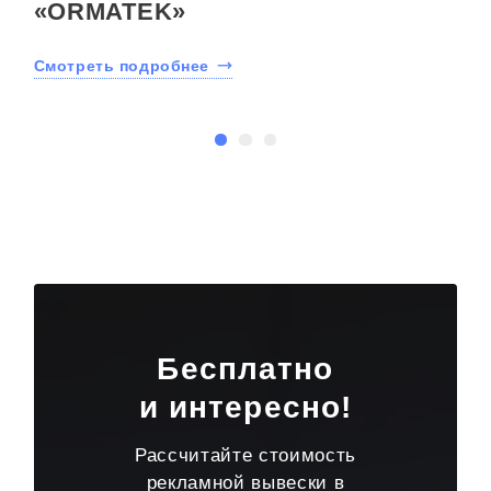
«ORMATEK»
Смотреть подробнее
С
Бесплатно
и интересно!
Рассчитайте стоимость
рекламной вывески в