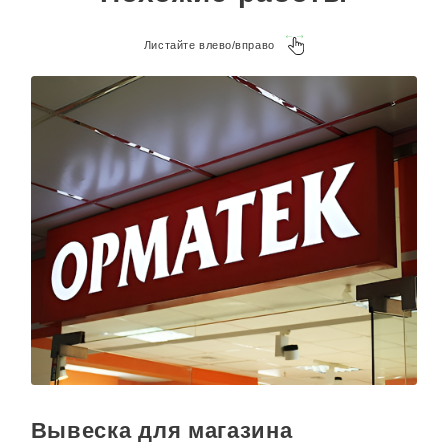
kp@rpkluxexpo.ru.
Листайте влево/вправо
Вывеска для магазина