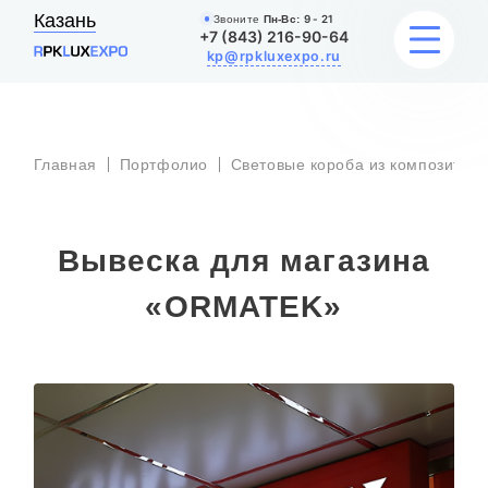
Казань
Звоните
Пн-Вс:
9 - 21
+7 (843) 216-90-64
kp@rpkluxexpo.ru
УСЛУГИ
Главная
Портфолио
Световые короба из композита
НАШИ РАБОТЫ
Вывеска для магазина
АКЦИИ
«ORMATEK»
БЛОГ
О КОМПАНИИ