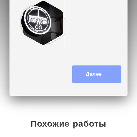
крепежа.
Световой короб изготовлен за 9 дней и
установлен за 4 часа. Работает исправно,
повреждений нет, яркость и цветность букв
сохраняются.
В отзыве заказчик отметил быстрый просчет
Вывеска на кронштейне
вывески - за 1 день, высокое качество готового
изделия и сопровождение на всех этапах
Далее
сотрудничества.
Отправьте ваш проект светового короба из
композита или задайте любой вопрос на почту
kp@rpkluxexpo.ru.
Похожие работы