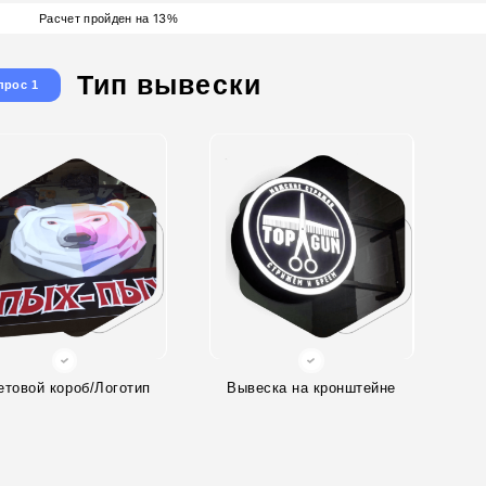
13
Расчет пройден на
%
Тип вывески
прос 1
етовой короб/Логотип
Вывеска на кронштейне