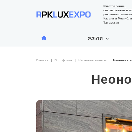
Изготовление,
согласование и м
рекламных вывесок
Казани и Республи
Татарстан
УСЛУГИ
Главная
Портфолио
Неоновые вывески
Неоновая в
Неоно