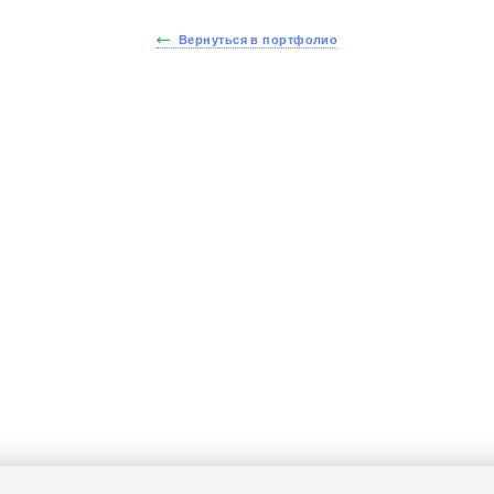
Вернуться в портфолио
йдите тест за 30 секу
йте стоимость вашей 
получите скидку - 15%