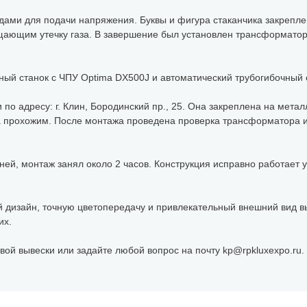
родами для подачи напряжения. Буквы и фигура стаканчика закреп
щающим утечку газа. В завершение был установлен трансформато
ый станок с ЧПУ Optima DX500J и автоматический трубогибочный с
 по адресу: г. Клин, Бородинский пр., 25. Она закреплена на мет
а прохожим. После монтажа проведена проверка трансформатора и
ней, монтаж занял около 2 часов. Конструкция исправно работает 
й дизайн, точную цветопередачу и привлекательный внешний вид в
их.
вой вывески или задайте любой вопрос на почту kp@rpkluxexpo.ru.