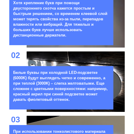
Хотя крепление букв при помощи
двустороннего скотча кажется простым и
быстрым решением, со временем клеевой слой
может терять свойства из-за пыли, перепадов
влажности или вибраций. Для тяжелых и
больших букв лучше использовать
дистанционные держатели.
02
Белые буквы при холодной LED-подсветке
(6000K) будут выглядеть четко и современно, а
при теплой (3000K) – слегка желтоватыми. Еще
сложнее с цветными поверхностями: например,
красный акрил при синей подсветке может
давать фиолетовый оттенок.
03
При использовании тонколистового материала