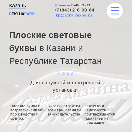
Казань
Звоните
Пн-Вс:
9 - 21
+7 (843) 216-90-64
kp@rpkluxexpo.ru
Плоские световые
УСЛУГИ
буквы
в Казани и
Республике Татарстан
НАШИ РАБОТЫ
АКЦИИ
Для наружной и внутренней
БЛОГ
установки
О КОМПАНИИ
Плоские буквы с
Вывески отвечают
Качество и
подсветкой: дизайн,
всем требованиям
надежность
производство и
законодательства
подтверждаются
монтаж
гарантией на
продукцию