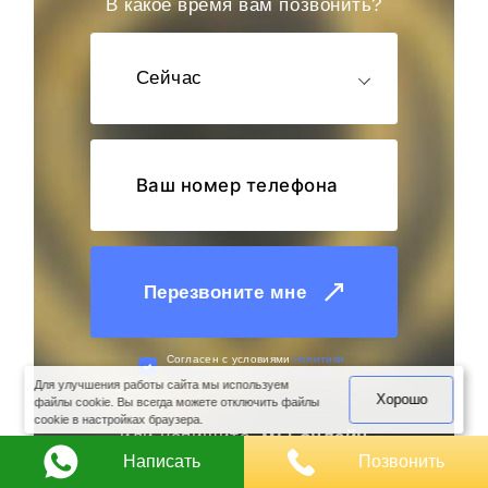
В какое время вам позвонить?
Сейчас
Перезвоните мне
оимость
арки
Cогласен с условиями
политики
конфиденциальности данных
Для улучшения работы сайта мы используем
Хорошо
файлы cookie. Вы всегда можете отключить файлы
cookie в настройках браузера.
или напишите,
мы онлайн
Написать
Позвонить