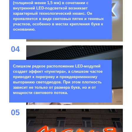
(толщиной менее 1,5 мм) в сочетании с
внутренней LED-подсветкой возникает
характерный технологический нюанс. Он
проявляется в виде световых пятен и теневых
участков, особенно в местах крепления букв к
основанию.
04
Слишком редкое расположение LED-модулей
создает эффект «пунктира», а слишком частое
приводит к перегреву и преждевременному
выгоранию светодиодов. При этом плотность
зависит не только от размера букв, но и от
мощности светового потока.
05