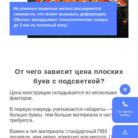
На уличных вывесках металл расширяется/
сжимается, что может вызывать деформации.
Обычно закладывают технологические зазоры
до 2 мм на погонный метр.
От чего зависит цена плоских
букв с подсветкой?
Цена конструкции складывается из нескольких
факторов.
В первую очередь учитываются габариты – чем
Оставить
больше
буквы
, тем больше материала и частей
заявку
требуется.
Важен и тип материала: стандартный ПВХ
дешевле, чем акрил, композит или металл. Цена