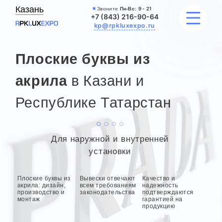
Казань
Звоните
Пн-Вс:
9 - 21
+7 (843) 216-90-64
kp@rpkluxexpo.ru
Плоские буквы из
УСЛУГИ
акрила
в Казани и
Республике Татарстан
НАШИ РАБОТЫ
АКЦИИ
Для наружной и внутренней
БЛОГ
установки
О КОМПАНИИ
Плоские буквы из
Вывески отвечают
Качество и
акрила: дизайн,
всем требованиям
надежность
производство и
законодательства
подтверждаются
монтаж
гарантией на
продукцию