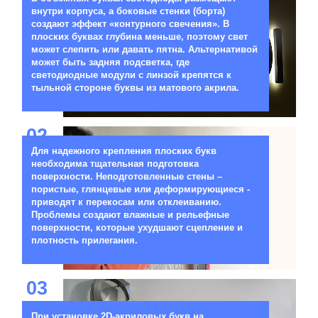
внутри корпуса, а боковые стенки (борта)
создают эффект «контурного свечения». В
плоских буквах глубина меньше, поэтому свет
может слепить или давать пятна. Альтернативой
может быть задняя подсветка, где
светодиодные модули с линзой крепятся к
тыльной стороне буквы из матового акрила.
02
Для надежного крепления плоских букв
необходима тщательная подготовка
поверхности. Неподготовленные стены –
пористые, глянцевые или деформирующиеся -
приводят к перекосам или отклеиванию.
Проблемы создают влажные и рельефные
поверхности, которые ухудшают сцепление и
плотность прилегания.
03
При установке 2D-акриловых букв на