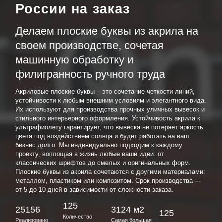
России на заказ
Делаем плоские буквы из акрила на
своем производстве, сочетая
машинную обработку и
филигранность ручного труда
Акриловые плоские буквы – это сочетание четкости линий,
устойчивости к любым внешним условиям и элегантного вида.
Их используют для производства прочных уличных вывесок и
стильного интерьерного оформления. Устойчивость акрила к
ультрафиолету гарантирует, что вывеска не потеряет яркость
цвета под воздействием солнца и будет работать на ваш
бизнес долго. Мы индивидуально подходим к каждому
проекту, воплощая в жизнь любые ваши идеи: от
классических шрифтов до смелых и оригинальных форм.
Плоские буквы из акрила сочетаются с другими материалами:
металлом, пластиком или композитом. Срок производства —
от 5 до 10 дней в зависимости от сложности заказа.
125
25156
3124 м2
125
Количество
Реализовано
Самая большая