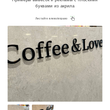
буквами из акрила
Листайте влево/вправо