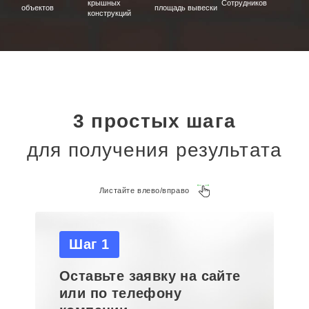
крышных
Сотрудников
объектов
площадь вывески
конструкций
3 простых шага
для получения результата
Листайте влево/вправо
Шаг 1
Оставьте заявку на сайте
или по телефону