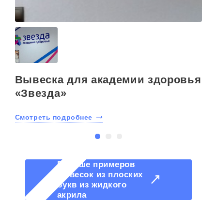
Вывеска для академии здоровья
«Звезда»
С
Смотреть подробнее
Больше примеров
вывесок из плоских
букв из жидкого
акрила