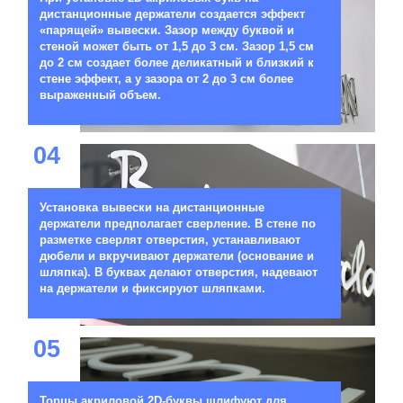
дистанционные держатели создается эффект
«парящей» вывески. Зазор между буквой и
стеной может быть от 1,5 до 3 см. Зазор 1,5 см
до 2 см создает более деликатный и близкий к
стене эффект, а у зазора от 2 до 3 см более
выраженный объем.
04
Установка вывески на дистанционные
держатели предполагает сверление. В стене по
разметке сверлят отверстия, устанавливают
дюбели и вкручивают держатели (основание и
шляпка). В буквах делают отверстия, надевают
на держатели и фиксируют шляпками.
05
Торцы акриловой 2D-буквы шлифуют для