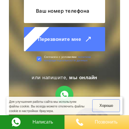
Перезвоните мне
Cогласен с условиями
политики
конфиденциальности данных
или напишите,
мы онлайн
оимость
арки
Для улучшения работы сайта мы используем
Хорошо
файлы cookie. Вы всегда можете отключить файлы
cookie в настройках браузера.
Написать
Позвонить
Антон