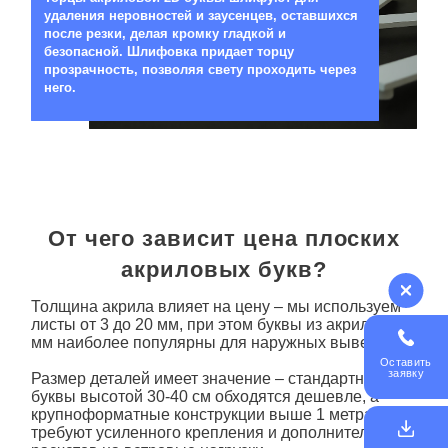
удаления неровностей и заусенцев, оставшихся
после резки, делая кромку гладкой и
безопасной. Шлифовка придает торцу
прозрачность, позволяя свету проходить через
него.
От чего зависит цена плоских
акриловых букв?
Толщина акрила влияет на цену – мы используем
листы от 3 до 20 мм, при этом
буквы
из акрила 8-10
мм наиболее популярны для наружных вывесок.
Оставить
заявку
Размер деталей имеет значение – стандартные
буквы
высотой 30-40 см обходятся дешевле, а
крупноформатные конструкции выше 1 метра
требуют усиленного крепления и дополнительных