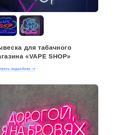
ывеска для табачного
агазина «VAPE SHOP»
треть подробнее