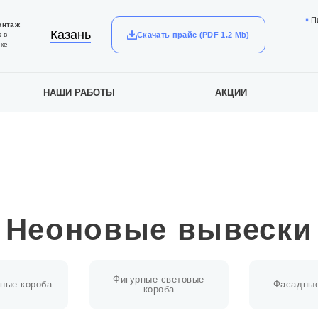
П
онтаж
Казань
Скачать прайс (PDF 1.2 Mb)
 в
ке
НАШИ РАБОТЫ
АКЦИИ
Неоновые вывески
Фигурные световые
ные короба
Фасадные
короба