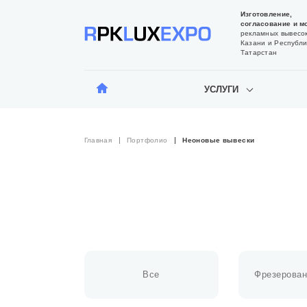
Изготовление,
согласование и м
рекламных вывесок
Казани и Республи
Татарстан
УСЛУГИ
Главная
Портфолио
Неоновые вывески
Все
Фрезерован