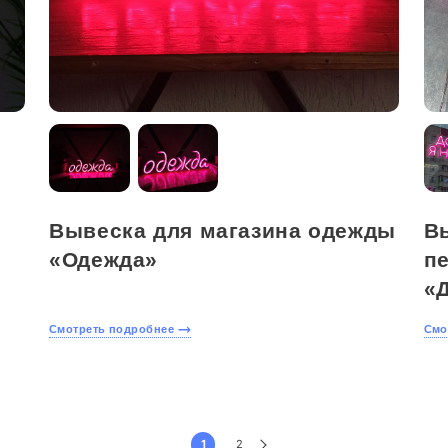
Вывеска для магазина одежды
В
«Одежда»
п
«Д
Смотреть подробнее
Смо
Пагинация записей
1
2