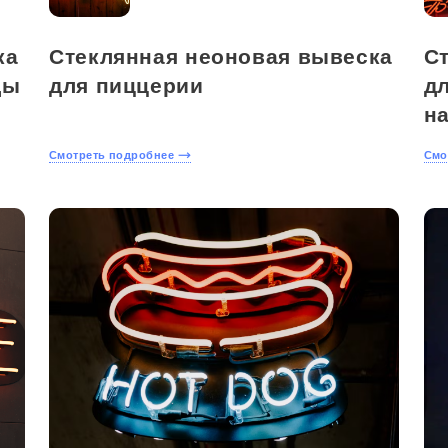
ка
Стеклянная неоновая вывеска
С
ды
для пиццерии
д
н
Смотреть подробнее
Смо