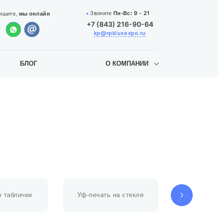
9 - 21
Звоните
Пн-Вс:
ишите,
мы онлайн
+7 (843) 216-90-64
kp@rpkluxexpo.ru
БЛОГ
О КОМПАНИИ
 таблички
Уф-печать на стекле
Уф-печат