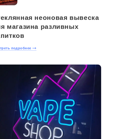
теклянная неоновая вывеска
ля магазина разливных
апитков
треть подробнее