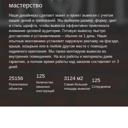
мастерство
Наши дизайнеры сделают макет и проект вывески с учетом
ваших целей и требований. Мы выберем размер, форму, цвет
и стиль шрифта, чтобы вывеска эффективно привлекала
внимание целевой аудитории. Готовую вывеску быстро
доставляем и устанавливаем – обычно за 1 день. Наши
опытные монтажники установят наружную рекламу на фасаде,
крыше, козырьке или в любом другом месте с помощью
надежного крепления. Мы также монтируем вывески во
внутренних помещениях. На все работы и материалы даем
гарантию, а полное время работы над заказом составляет от 3
дней.
125
25156
3124 м2
125
Количество
Реализовано
Самая большая
крышных
Сотрудников
объектов
площадь вывески
конструкций