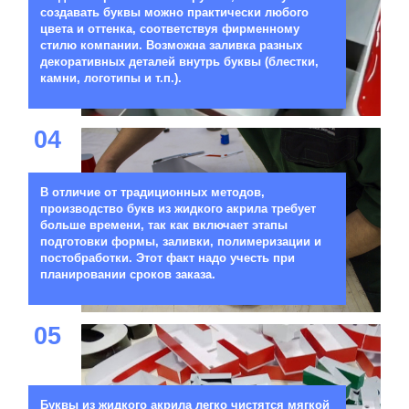
создавать буквы можно практически любого
цвета и оттенка, соответствуя фирменному
стилю компании. Возможна заливка разных
декоративных деталей внутрь буквы (блестки,
камни, логотипы и т.п.).
04
В отличие от традиционных методов,
производство букв из жидкого акрила требует
больше времени, так как включает этапы
подготовки формы, заливки, полимеризации и
постобработки. Этот факт надо учесть при
планировании сроков заказа.
05
Буквы из жидкого акрила легко чистятся мягкой