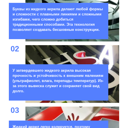
Буквы из жидкого акрила делают любой формы
и сложности с плавными линиями и сложными
изгибами, чего сложно добиться
традиционными способами. Эта технология
позволяет создавать бесшовные конструкции.
02
У затвердевшего жидкого акрила высокая
прочность и устойчивость к внешним явлениям
(ультрафиолет, влага, перепады температур). Из-
за этого вывеска служит и сохраняет свой вид
долго.
03
Жидкий акрил легко колеруется, поэтому