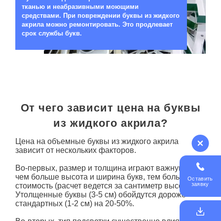
тканью и неабразивными моющими
средствами. При повреждении буквы из жидкого
акрила можно ремонтировать. Это продлевает
срок службы букв.
От чего зависит цена на буквы
из жидкого акрила?
Цена на
объемные буквы из жидкого акрила
зависит от нескольких факторов.
Во-первых, размер и толщина играют важную роль:
чем больше высота и ширина букв, тем больше
Оставить
заявку
стоимость (расчет ведется за сантиметр высоты).
Утолщенные
буквы
(3-5 см) обойдутся дороже
стандартных (1-2 см) на 20-50%.