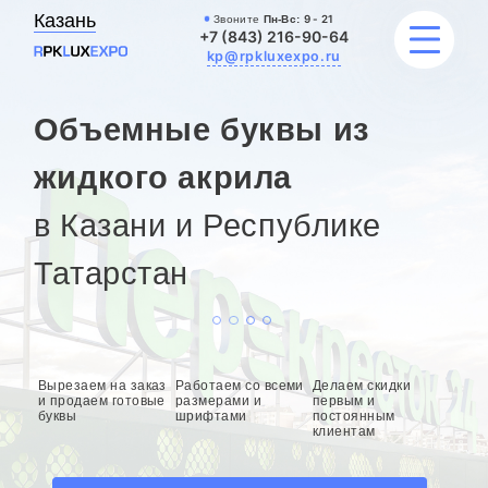
Казань
Звоните
Пн-Вс:
9 - 21
+7 (843) 216-90-64
kp@rpkluxexpo.ru
Объемные буквы из
УСЛУГИ
жидкого акрила
в Казани и Республике
НАШИ РАБОТЫ
Татарстан
АКЦИИ
БЛОГ
О КОМПАНИИ
Вырезаем на заказ
Работаем со всеми
Делаем скидки
и продаем готовые
размерами и
первым и
буквы
шрифтами
постоянным
клиентам