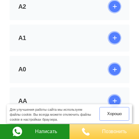
А2
А1
А0
оимость
арки
АА
Для улучшения работы сайта мы используем
Хорошо
файлы cookie. Вы всегда можете отключить файлы
cookie в настройках браузера.
Написать
Позвонить
2АА