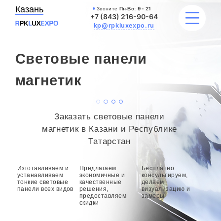
Казань
Звоните
Пн-Вс:
9 - 21
+7 (843) 216-90-64
kp@rpkluxexpo.ru
Световые панели
УСЛУГИ
магнетик
НАШИ РАБОТЫ
Заказать световые панели
АКЦИИ
магнетик в Казани и Республике
Татарстан
БЛОГ
Изготавливаем и
Предлагаем
Бесплатно
О КОМПАНИИ
устанавливаем
экономичные и
консультируем,
тонкие световые
качественные
делаем
панели всех видов
решения,
визуализацию и
предоставляем
замеры
скидки