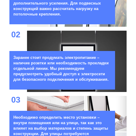
дополнительного усиления. Для подвесных
конструкций важно рассчитать нагрузку на
потолочные крепления.
02
Заранее стоит продумать электропитание –
наличие розетки или необходимость прокладки
отдельной линии. Мы рекомендуем
предусмотреть удобный доступ к электросети
для безопасного подключения и обслуживания.
03
Необходимо определить место установки –
внутри помещения или на улице, так как это
влияет на выбор материалов и степень защиты
конструкции. Для улицы потребуются