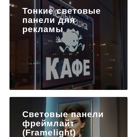
Тонкие световые
панели для
рекламы
Световые панели
фреймлайт
(Framelight)