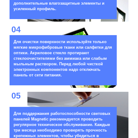
дополнительные влагозащитные элементы и
усиленный профиль.
04
Для очистки поверхности используйте только
мягкие микрофибровые ткани или салфетки для
оптики. Акриловое стекло протирают
стеклоочистителями без аммиака или слабым
мыльным раствором. Перед любой чисткой
электронных компонентов надо отключать
панель от сети питания.
05
Для поддержания работоспособности световых
панелей Magnetic рекомендуется проводить
регулярное техническое обслуживание. Каждые
три месяца необходимо проверять прочность
крепежных элементов, чтобы убедиться в