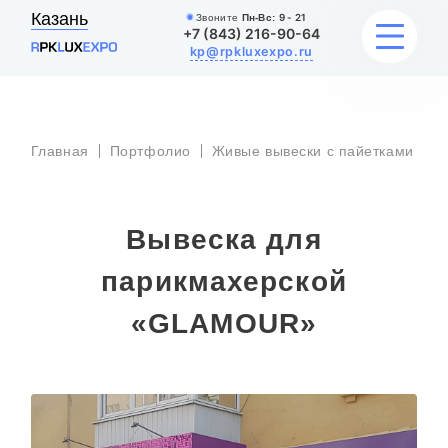
Казань
Звоните
Пн-Вс:
9 - 21
+7 (843) 216-90-64
kp@rpkluxexpo.ru
В
УСЛУГИ
Главная
Портфолио
Живые вывески с пайетками
п
«
НАШИ РАБОТЫ
Вывеска для
АКЦИИ
парикмахерской
БЛОГ
«GLAМOUR»
О КОМПАНИИ