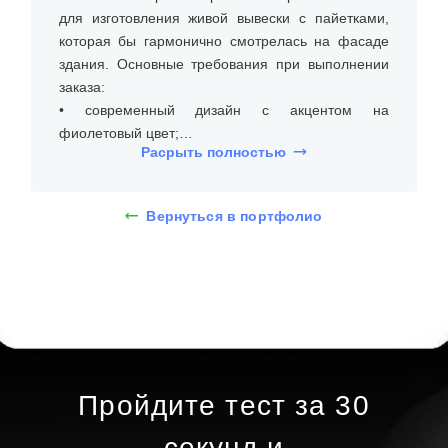
для изготовления живой вывески с пайетками,
которая бы гармонично смотрелась на фасаде
здания. Основные требования при выполнении
заказа:
• современный дизайн с акцентом на
фиолетовый цвет;
Расрыть полностью
• буквы с равномерной подсветкой;
• устойчивость к погодным условия и долгий срок
эксплуатации.
Вернуться в портфолио
На встрече с клиентом уточнили размеры места
установки (над входом), бюджет и требования к
типу и дизайну живой вывески с пайетками.
Вывеска выполнена из нескольких материалов.
Основной фон украшен пайетками, которые
обеспечивают блеск и долговечность. Пайетки
закреплены на основе из прочного материала,
Пройдите тест за 30
что обеспечивает устойчивость к внешним
воздействиям.
секунд и