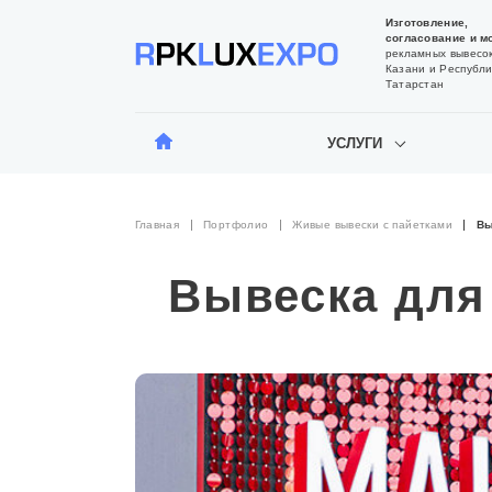
Изготовление,
согласование и м
рекламных вывесок
Казани и Республи
Татарстан
УСЛУГИ
Главная
Портфолио
Живые вывески с пайетками
Вы
Вывеска для