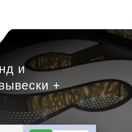
нд и
вывески +