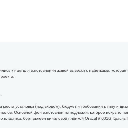
ись к нам для изготовления живой вывески с пайетками, которая
роекта:
.
 места установки (над входом), бюджет и требования к типу и диз
риалов. Основной фон изготовлен из подложки, которое покрыто п
 пластика, борт оклеен виниловой плёнкой Oracal # 031G Красный 