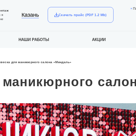
П
онтаж
Казань
Скачать прайс (PDF 1.2 Mb)
 в
ке
НАШИ РАБОТЫ
АКЦИИ
веска для маникюрного салона «Миндаль»
 маникюрного сало