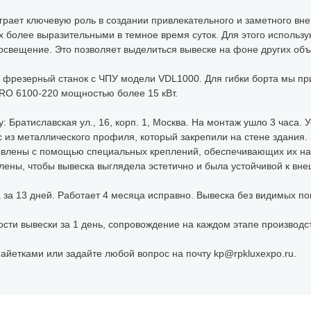
грает ключевую роль в создании привлекательного и заметного вне
их более выразительными в темное время суток. Для этого использ
освещение. Это позволяет выделиться вывеске на фоне других объ
и фрезерный станок с ЧПУ модели VDL1000. Для гибки борта мы п
RO 6100-220 мощностью более 15 кВт.
: Братиславская ул., 16, корп. 1, Москва. На монтаж ушло 3 часа. 
с из металлического профиля, который закрепили на стене здания.
новлены с помощью специальных креплений, обеспечивающих их н
ены, чтобы вывеска выглядела эстетично и была устойчивой к вн
 за 13 дней. Работает 4 месяца исправно. Вывеска без видимых по
ости вывески за 1 день, сопровождение на каждом этапе производс
пайетками или задайте любой вопрос на почту kp@rpkluxexpo.ru.