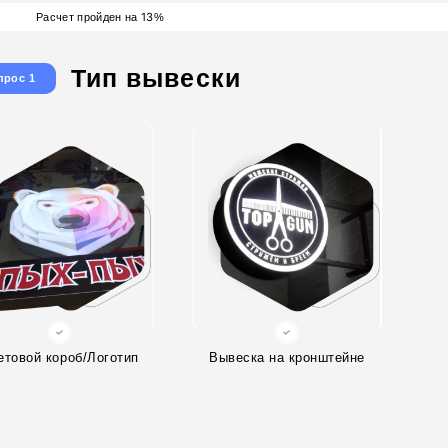
13
Расчет пройден на
%
Тип вывески
прос 1
етовой короб/Логотип
Вывеска на кронштейне