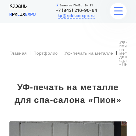
Казань
Звоните
Пн-Вс:
9 - 21
+7 (843) 216-90-64
kp@rpkluxexpo.ru
УФ-
УСЛУГИ
печать
на
Главная
Портфолио
Уф-печать на металле
металл
для спа
салона
НАШИ РАБОТЫ
«Пион»
АКЦИИ
УФ-печать на металле
БЛОГ
для спа-салона «Пион»
О КОМПАНИИ