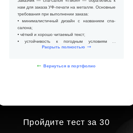
Заказчик — спа-салон «Пион» — обратились к
нам для заказа УФ-печати на металле. Основные
требования при выполнении заказа:
• минималистичный дизайн с названием спа-
салона;
• чёткий и хорошо читаемый текст;
• устойчивость к погодным условиям и
Расрыть полностью
перепадам температуры.
На встрече с клиентом уточнили размеры места
Вернуться в портфолио
установки, бюджет и требования к типу таблички
из металла с УФ-печатью. Оформление
металлической таблички с УФ-печатью для спа-
салона — это сочетание лаконичного дизайна и
современных технологий. На изображении
представлена табличка с названием «ПИОН
studio 194», выполненная на металлической
основе с матовой поверхностью, обрамлённой
Пройдите тест за 30
аккуратной рамкой. Такой дизайн подчёркивает
премиальность и современность спа-салона,