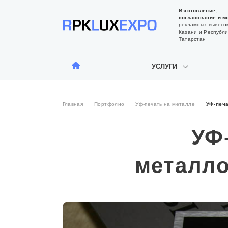
Изготовление,
согласование и м
рекламных вывесок
Казани и Республи
Татарстан
УСЛУГИ
Главная
Портфолио
Уф-печать на металле
УФ-печ
УФ
металл