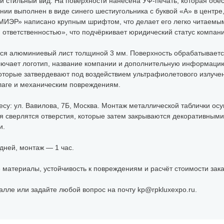
 и стильный вид. На поверхности нанесена УФ-печать, которая обес
нии выполнен в виде синего шестиугольника с буквой «А» в центре
ИЭР» написано крупным шрифтом, что делает его легко читаемым.
ответственностью», что подчёркивает юридический статус компани
тся алюминиевый лист толщиной 3 мм. Поверхность обрабатываетс
ключает логотип, название компании и дополнительную информацию
оторые затвердевают под воздействием ультрафиолетового излуче
влаге и механическим повреждениям.
есу: ул. Вавилова, 7Б, Москва. Монтаж металлической таблички ос
ия сверлятся отверстия, которые затем закрываются декоративным
и.
дней, монтаж — 1 час.
 материалы, устойчивость к повреждениям и расчёт стоимости заказ
алле или задайте любой вопрос на почту kp@rpkluxexpo.ru.