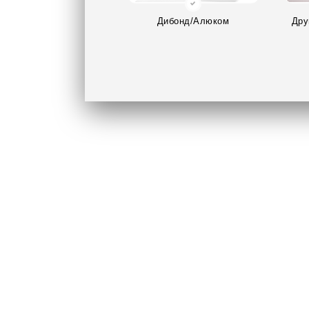
Дибонд/Алюком
Дру
(композитный материал на
основе металла)