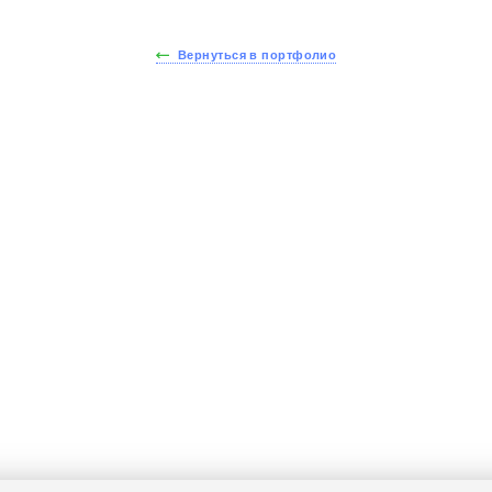
Вернуться в портфолио
йдите тест за 30 секу
йте стоимость вашей 
получите скидку - 15%