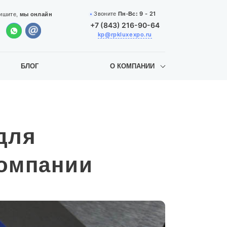
9 - 21
Звоните
Пн-Вс:
ишите,
мы онлайн
+7 (843) 216-90-64
kp@rpkluxexpo.ru
БЛОГ
О КОМПАНИИ
для
омпании