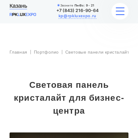
Казань
Звоните
Пн-Вс:
9 - 21
+7 (843) 216-90-64
kp@rpkluxexpo.ru
С
УСЛУГИ
п
к
Главная
Портфолио
Световые панели кристалайт
д
б
ц
НАШИ РАБОТЫ
АКЦИИ
Световая панель
БЛОГ
кристалайт для бизнес-
О КОМПАНИИ
центра