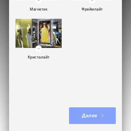
обеспечивают подсветку, проходящую через
светопроводящую матрицу.
Магнетик
Фреймлайт
Доставка и монтаж требовались по адресу:
Волковское ш., 5А, стр. 1, Мытищи. Для
настенного крепления сначала подготавливается
ровная поверхность. Панель фиксируется с
помощью специальных креплений, которые не
видны снаружи — это сохраняет эстетику
Кристалайт
конструкции. Провод питания выводится заранее,
чтобы не нарушать внешний вид. Подключение
осуществляется к сети 220V через блок питания,
который идёт в комплекте — он преобразует
напряжение для безопасной работы
светодиодов.
Изготовление световой панели кристалайт
Далее
заняло 12 дней, монтаж – 2 часа.
В отзыве заказчик отметил полное соответствие