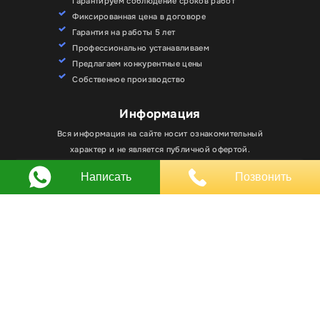
Гарантируем соблюдение сроков работ
Фиксированная цена в договоре
Гарантия на работы 5 лет
Профессионально устанавливаем
Предлагаем конкурентные цены
Собственное производство
Информация
Для улучшения работы сайта мы используем
Вся информация на сайте носит ознакомительный
Хорошо
файлы cookie. Вы всегда можете отключить файлы
характер и не является публичной офертой.
cookie в настройках браузера.
Написать
Позвонить
Любое использование материалов, элементов
дизайна и оформления, в том числе копирование
происходит только с письменного разрешения
владельца сайта.
Оставляя заявку вы соглашаетесь на
обработку
персональных данных
© RPKLUXEXPO 2025.