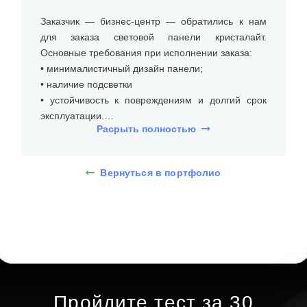
Заказчик — бизнес-центр — обратились к нам
для заказа световой панели кристалайт.
Основные требования при исполнении заказа:
• минималистичный дизайн панели;
• наличие подсветки
• устойчивость к повреждениям и долгий срок
эксплуатации.
Расрыть полностью
На встрече с клиентом уточнили размеры места
установки, бюджет и требования к типу и дизайну
Вернуться в портфолио
световой панели кристалайт. Световая панель
«Кристалайт» создаёт эффект «парящего»
изображения благодаря светящимся торцам и
яркой передаче картинки. Такая панель
идеально подходит для бизнес-центров,
поскольку сочетает в себе эстетику и
функциональность: она не только украшает
интерьер, но и может использоваться для
Пройдите тест за 30
демонстрации информации — например,