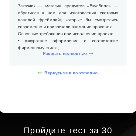
Заказчик — магазин продуктов «ВкусВилл» —
обратился к нам для изготовления световых
панелей фреймлайт, которые бы смотрелись
современно и привлекали внимание прохожих.
Основные требования при исполнении проекта:
• аккуратное оформление и соответствие
фирменному стилю;
Расрыть полностью
• равномерная и яркая подсветка, видимая с
улицы;
• лёгкий вес и удобный монтаж в оконный проём.
Вернуться в портфолио
На встрече с клиентом уточнили размеры
оконных проёмов, бюджет и пожелания по
дизайну изображений. Было согласовано
изготовление двух панелей фреймлайт
размером 1000×700 мм.
Панели изготовлены по технологии фреймлайт:
Пройдите тест за 30
• профиль — анодированный алюминий с тонкой