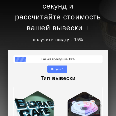
рамкой;
секунд и
• светорассеивающая поверхность — акриловое
стекло;
рассчитайте стоимость
• подсветка — светодиоды с температурой
свечения 5000 К, обеспечивающие равномерную
вашей вывески +
засветку без затемнённых участков.
получите скидку - 15%
Изображения напечатаны на
светопропускающей плёнке с использованием
УФ-печати, что гарантирует насыщенные цвета и
13
Расчет пройден на
%
устойчивость к выгоранию.
Вопрос 1
Адрес установки: просп. Ленина, 41, Владимир.
Тип вывески
Для монтажа использовали тросовую систему
подвеса: панели закреплены на регулируемые
тросики, что позволило точно выставить уровень
и зафиксировать их в нужном положении внутри
оконных проёмов.
Изготовление панелей заняло 5 рабочих дней,