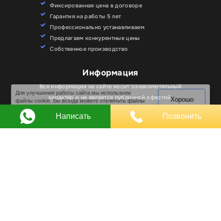
Фиксированная цена в договоре
Гарантия на работы 5 лет
Профессионально устанавливаем
Предлагаем конкурентные цены
Собственное производство
Информация
Для улучшения работы сайта мы используем
Вся информация на сайте носит ознакомительный
Хорошо
файлы cookie. Вы всегда можете отключить файлы
характер и не является публичной офертой.
cookie в настройках браузера.
Написать
Позвонить
Любое использование материалов, элементов
дизайна и оформления, в том числе копирование
происходит только с письменного разрешения
владельца сайта.
Оставляя заявку вы соглашаетесь на
обработку
персональных данных
© RPKLUXEXPO 2025.