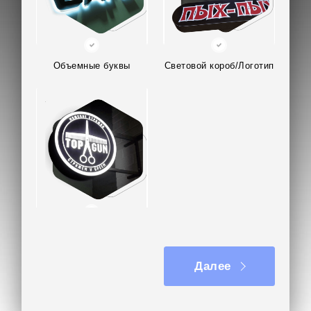
монтаж — 3 часа. Панели смотрят наружу,
хорошо видны прохожим даже в тёмное время
суток и создают эффект «живого окна».
Объемные буквы
Световой короб/Логотип
Заказчик отметил стильный внешний вид панелей
и высокое качество печати, соответствующее
фирменному стилю сети.
Отправьте ваш проект световой панели
фреймлайт или задайте любой вопрос на почту
kp@rpkluxexpo.ru.
Вывеска на кронштейне
Далее