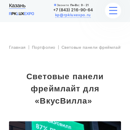
Казань
Звоните
Пн-Вс:
9 - 21
+7 (843) 216-90-64
kp@rpkluxexpo.ru
УСЛУГИ
Главная
Портфолио
Световые панели фреймлайт
НАШИ РАБОТЫ
АКЦИИ
Световые панели
БЛОГ
фреймлайт для
«ВкусВилла»
О КОМПАНИИ