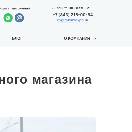
9 - 21
Звоните
Пн-Вс:
ишите,
мы онлайн
+7 (843) 216-90-64
kp@rpkluxexpo.ru
БЛОГ
О КОМПАНИИ
ного магазина