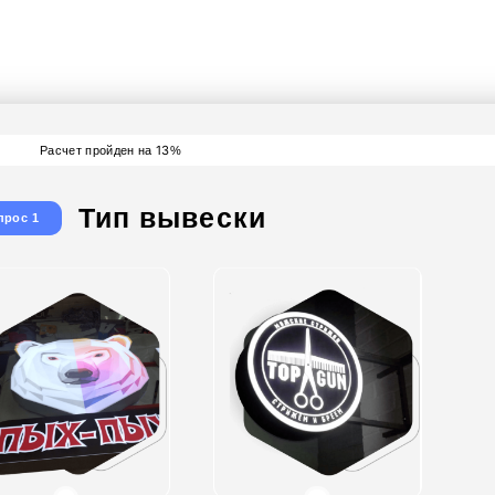
получите скидку - 15%
13
Расчет пройден на
%
Тип вывески
прос 1