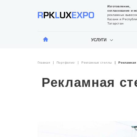
Изготовление,
согласование и м
рекламных вывесок
Казани и Республи
Татарстан
УСЛУГИ
Главная
Портфолио
Рекламные стеллы
Рекламная 
Рекламная ст