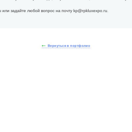
 или задайте любой вопрос на почту kp@rpkluxexpo.ru.
Вернуться в портфолио
йдите тест за 30 секу
йте стоимость вашей 