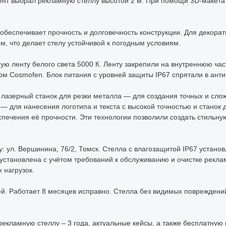
ент выбрал рекламную стеллу высотой 2 м. При помощи 3D-макета
беспечивает прочность и долговечность конструкции. Для декорат
, что делает стелу устойчивой к погодным условиям.
ую ленту белого света 5000 К. Ленту закрепили на внутреннюю част
ом Cosmofen. Блок питания с уровней защиты IP67 спрятали в ант
 лазерный станок для резки металла — для создания точных и сл
 — для нанесения логотипа и текста с высокой точностью и станок 
ечения её прочности. Эти технологии позволили создать стильную
: ул. Вершинина, 76/2, Томск. Стелла с влагозащитой IP67 устано
установлена с учётом требований к обслуживанию и очистке рекла
 нагрузок.
ей. Работает 8 месяцев исправно. Стелла без видимых повреждений
рекламную стеллу – 3 года, актуальные кейсы, а также бесплатную