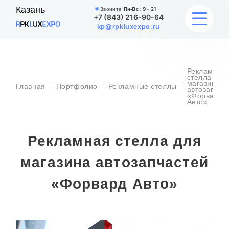
Казань
Звоните
Пн-Вс:
9 - 21
+7 (843) 216-90-64
kp@rpkluxexpo.ru
Рекламная
УСЛУГИ
стелла для
магазина
Главная
Портфолио
Рекламные стеллы
автозапчас
«Форвард
Авто»
НАШИ РАБОТЫ
АКЦИИ
Рекламная стелла для
БЛОГ
магазина автозапчастей
О КОМПАНИИ
«Форвард Авто»