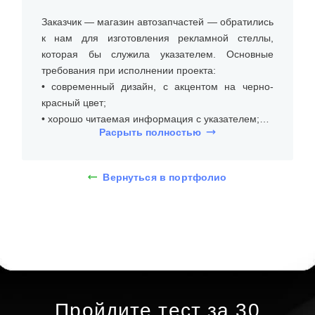
Заказчик — магазин автозапчастей — обратились
к нам для изготовления рекламной стеллы,
которая бы служила указателем. Основные
требования при исполнении проекта:
• современный дизайн, с акцентом на черно-
красный цвет;
• хорошо читаемая информация с указателем;
Расрыть полностью
• устойчивость к погодным условиям и
перепадам температуры.
Вернуться в портфолио
Рекламная стела изготовлена из прочных и
долговечных материалов. Основной каркас
выполнен из металлических профилей, которые
обеспечивают устойчивость конструкции.
Облицовка выполнена из композитных панелей,
что придает стеле современный и эстетичный
вид. Для устойчивости и защиты от погодных
условий используется акриловое покрытие,
Пройдите тест за 30
которое защищает поверхность от влаги и