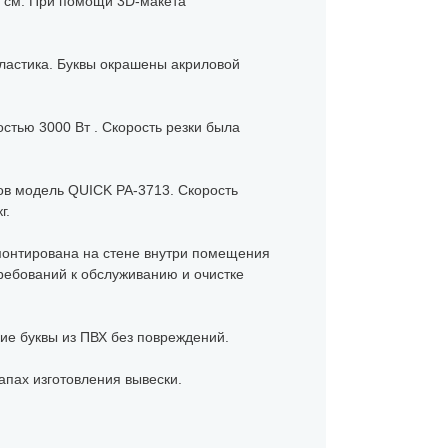
8 см. При помощи 3D-макета
ластика. Буквы окрашены акриловой
стью 3000 Вт . Скорость резки была
в модель QUICK PA-3713. Скорость
г.
 смонтирована на стене внутри помещения
требований к обслуживанию и очистке
кие буквы из ПВХ без повреждений.
апах изготовления вывески.