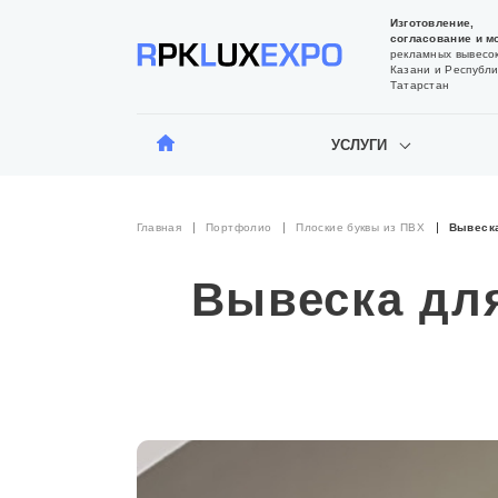
Изготовление,
согласование и м
рекламных вывесок
Казани и Республи
Татарстан
УСЛУГИ
Главная
Портфолио
Плоские буквы из ПВХ
Вывеска
Вывеска дл