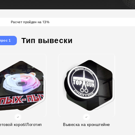
13
Расчет пройден на
%
Тип вывески
прос 1
етовой короб/Логотип
Вывеска на кронштейне