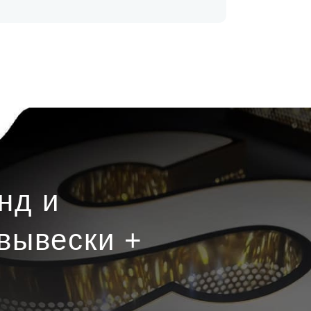
нд и
вывески +