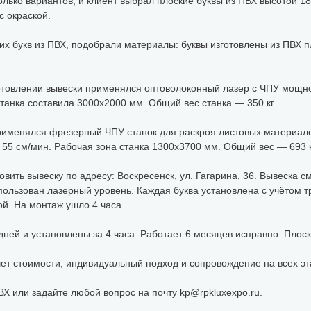
лько вариантов, и клиент выбрал плоские буквы из ПВХ высотой 1
с окраской.
х букв из ПВХ, подобрали материалы: буквы изготовлены из ПВХ п
отовлении вывески применялся оптоволоконный лазер с ЧПУ мощно
танка составила 3000х2000 мм. Общий вес станка — 350 кг.
именялся фрезерный ЧПУ станок для раскроя листовых материало
55 см/мин. Рабочая зона станка 1300x3700 мм. Общий вес — 693 к
овить вывеску по адресу: Воскресенск, ул. Гагарина, 36. Вывеска
спользован лазерный уровень. Каждая буква установлена с учётом 
ой. На монтаж ушло 4 часа.
дней и установлены за 4 часа. Работает 6 месяцев исправно. Плос
чет стоимости, индивидуальный подход и сопровождение на всех эт
ВХ или задайте любой вопрос на почту kp@rpkluxexpo.ru.