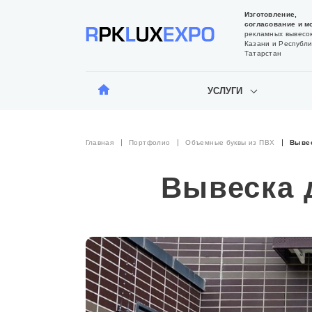
Изготовление,
согласование и м
рекламных вывесок
Казани и Республи
Татарстан
УСЛУГИ
Главная
Портфолио
Объемные буквы из ПВХ
Вывес
Вывеска 