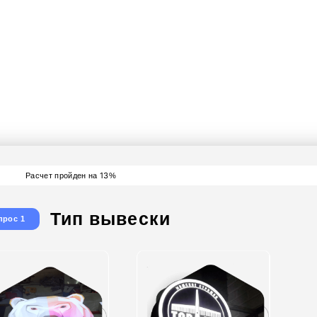
йдите тест за 30 секу
йте стоимость вашей 
получите скидку - 15%
13
Расчет пройден на
%
Тип вывески
прос 1