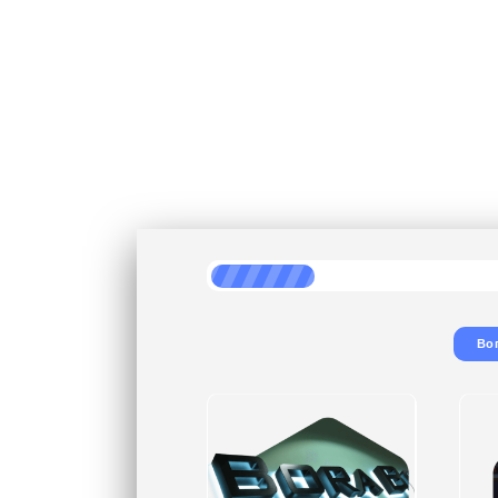
Про
рассчита
Во