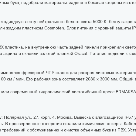
ых букв, подобрали материалы: задняя и боковая стороны изготов
етодиодную ленту нейтрального белого света 5000 К. Ленту закре
лили жидким пластиком Cosmofen. Блок питания с уровней защиты I
ВХ пластика, на внутреннюю часть задней панели прикрепили свет
 акрила и оклеили золотой пленкой Oracal. Питание подвели к кажд
именялся фрезерный ЧПУ станок для раскроя листовых материало
0 см / мин. Его рабочая зона составляет 2080 х 3000 мм. Общий в
менили современный гидравлический листогибочный пресс ERMA
: Полярная ул., 27, корп. 4, Москва. Вывеска с влагозащитой IP67
ь. В просверленные отверстия вставили химические анкеры. Кабел
м требований к обслуживанию и очистке объемных букв из ПВХ. Уст