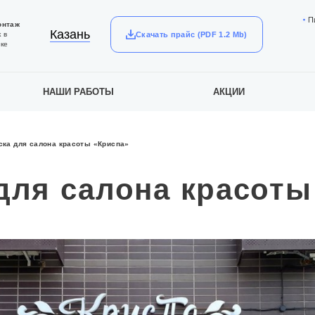
П
онтаж
Казань
Скачать прайс (PDF 1.2 Mb)
 в
ке
НАШИ РАБОТЫ
АКЦИИ
ка для салона красоты «Криспа»
для салона красоты