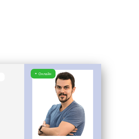
нд и
вывески +
Онлайн