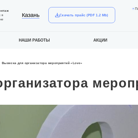
П
онтаж
Казань
Скачать прайс (PDF 1.2 Mb)
 в
ке
НАШИ РАБОТЫ
АКЦИИ
Вывеска для организатора мероприятий «Love»
организатора мероп