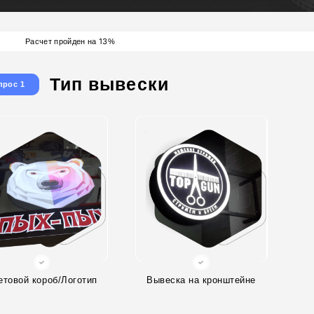
13
Расчет пройден на
%
Тип вывески
прос 1
етовой короб/Логотип
Вывеска на кронштейне