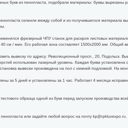
ых букв из пенопласта, подобрали материалы: буквы вырезаны ра
пенопласта склеили между собой и из получившегося материала вы
ны.
именялся фрезерный ЧПУ станок для раскроя листовых материало
40 см / мин. Его рабочая зона составляет 1500x2000 мм. Общий вес
овить вывеску по адресу: Революционный просп., 20, Подольск. Вы
ерстий использован лазерный уровень. Каждая буква установлена 
Установка вывески произведена на пол с нижней подложкой. На мон
ены за 5 дней и установлены за 1 час. Работает 4 месяца исправ
 тестового образца одной из букв перед запуском производства все
 пенопласта или задайте любой вопрос на почту kp@rpkluxexpo.ru.