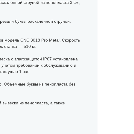
скалённой струной из пенопласта 3 см,
резали буквы раскаленной струной.
в модель CNC 3018 Pro Metal. Скорость
 станка — 510 кг.
веска с влагозащитой IP67 установлена
с учётом требований к обслуживанию и
таж ушло 1 час.
но. Объемные буквы из пенопласта без
й вывески из пенопласта, а также