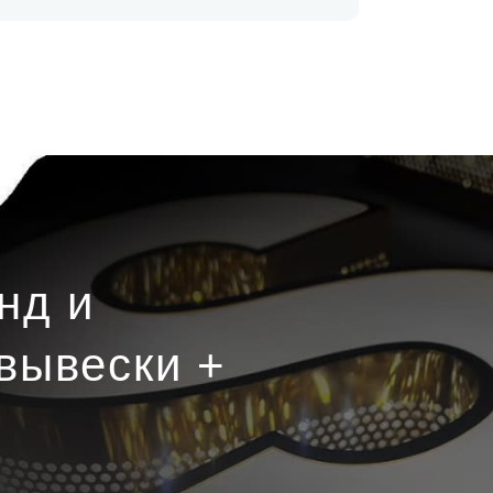
нд и
вывески +