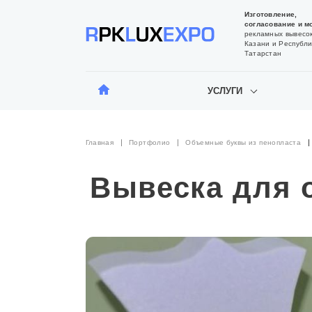
Изготовление,
согласование и м
рекламных вывесок
Казани и Республи
Татарстан
УСЛУГИ
Главная
Портфолио
Объемные буквы из пенопласта
Вывеска для 