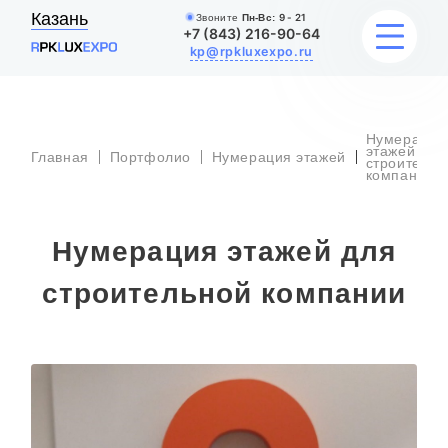
Казань
Звоните
Пн-Вс:
9 - 21
+7 (843) 216-90-64
kp@rpkluxexpo.ru
Нумерация
УСЛУГИ
этажей для
Главная
Портфолио
Нумерация этажей
строительн
компании
НАШИ РАБОТЫ
Нумерация этажей для
АКЦИИ
строительной компании
БЛОГ
О КОМПАНИИ