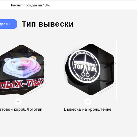
13
Расчет пройден на
%
Тип вывески
прос 1
етовой короб/Логотип
Вывеска на кронштейне