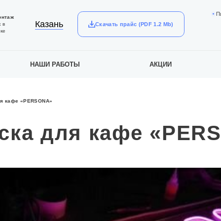
П
онтаж
Казань
Скачать прайс (PDF 1.2 Mb)
 в
ке
НАШИ РАБОТЫ
АКЦИИ
ля кафе «PERSONA»
ска для кафе «PER