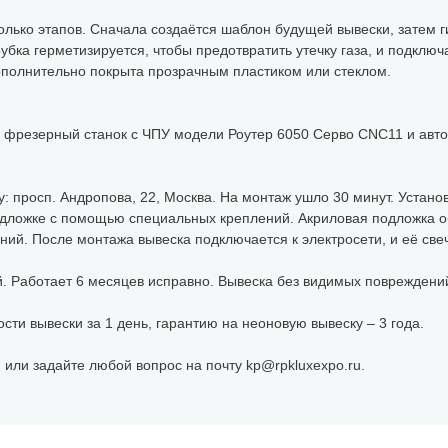
олько этапов. Сначала создаётся шаблон будущей вывески, затем ги
рубка герметизируется, чтобы предотвратить утечку газа, и подключ
ополнительно покрыта прозрачным пластиком или стеклом.
и фрезерный станок с ЧПУ модели Роутер 6050 Серво CNC11 и авто
у: просп. Андропова, 22, Москва. На монтаж ушло 30 минут. Уста
подложке с помощью специальных креплений. Акриловая подложка о
ий. После монтажа вывеска подключается к электросети, и её све
й. Работает 6 месяцев исправно. Вывеска без видимых повреждени
ости вывески за 1 день, гарантию на неоновую вывеску – 3 года.
 или задайте любой вопрос на почту kp@rpkluxexpo.ru.