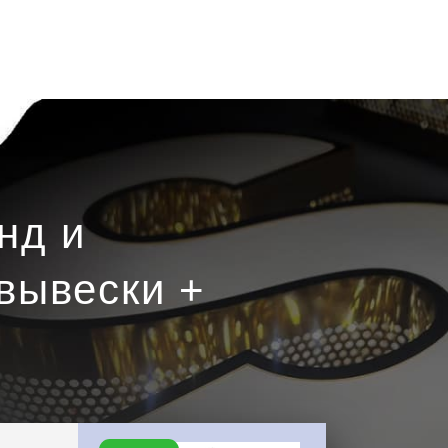
нд и
вывески +