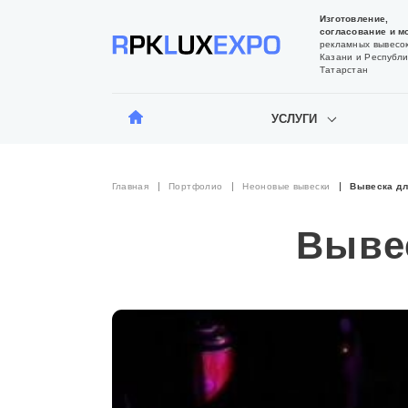
Изготовление,
согласование и м
рекламных вывесок
Казани и Республи
Татарстан
УСЛУГИ
Главная
Портфолио
Неоновые вывески
Вывеска д
Выве