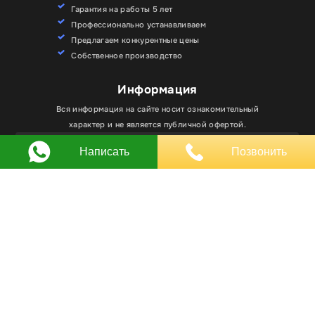
Гарантия на работы 5 лет
Профессионально устанавливаем
Предлагаем конкурентные цены
Собственное производство
Информация
Для улучшения работы сайта мы используем
Вся информация на сайте носит ознакомительный
Хорошо
файлы cookie. Вы всегда можете отключить файлы
характер и не является публичной офертой.
cookie в настройках браузера.
Написать
Позвонить
Любое использование материалов, элементов
дизайна и оформления, в том числе копирование
происходит только с письменного разрешения
владельца сайта.
Оставляя заявку вы соглашаетесь на
обработку
персональных данных
© RPKLUXEXPO 2025.
Для госзаказчиков “RPKLUXEXPO”