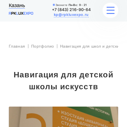
Казань
Звоните
Пн-Вс:
9 - 21
+7 (843) 216-90-64
kp@rpkluxexpo.ru
УСЛУГИ
Главная
Портфолио
Навигация для школ и детских с
НАШИ РАБОТЫ
АКЦИИ
Навигация для детской
БЛОГ
школы искусств
О КОМПАНИИ