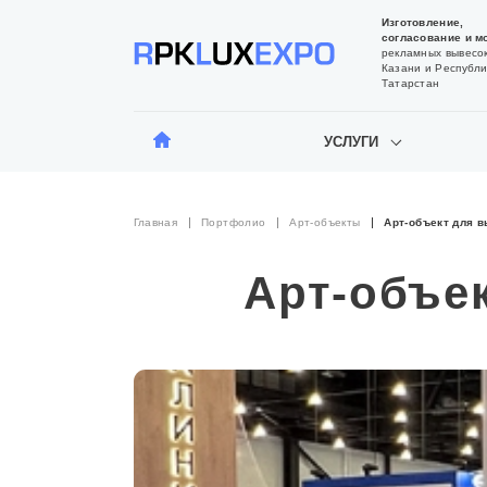
Изготовление,
согласование и м
рекламных вывесок
Казани и Республи
Татарстан
УСЛУГИ
Главная
Портфолио
Арт-объекты
Арт-объект для 
Арт-объе