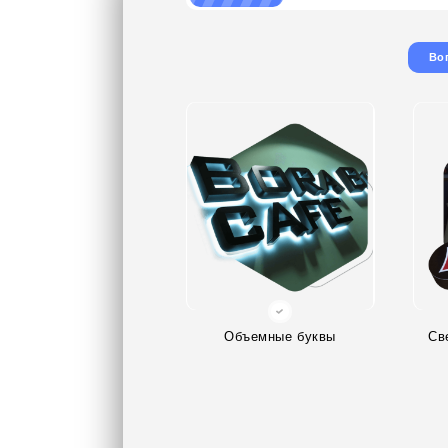
Во
Объемные буквы
Св