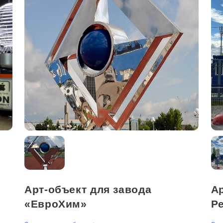
Арт-объект для завода
Ар
«ЕвроХим»
Pe