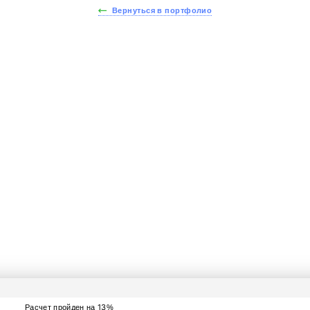
Вернуться в портфолио
йдите тест за 30 секу
йте стоимость вашей 
получите скидку - 15%
13
Расчет пройден на
%