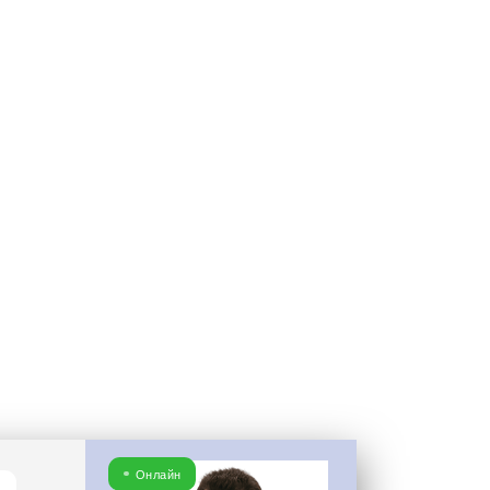
нд и
вывески +
Онлайн