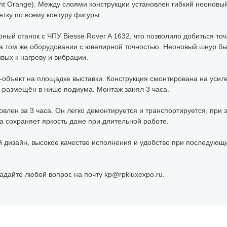
ght Orange). Между слоями конструкции установлен гибкий неоновы
тку по всему контуру фигуры.
ый станок с ЧПУ Biesse Rover A 1632, что позволило добиться точ
а том же оборудовании с ювелирной точностью. Неоновый шнур бы
вых к нагреву и вибрации.
т-объект на площадке выставки. Конструкция смонтирована на усил
5 размещён в нише подиума. Монтаж занял 3 часа.
новлен за 3 часа. Он легко демонтируется и транспортируется, при 
а сохраняет яркость даже при длительной работе.
й дизайн, высокое качество исполнения и удобство при последующи
адайте любой вопрос на почту kp@rpkluxexpo.ru.