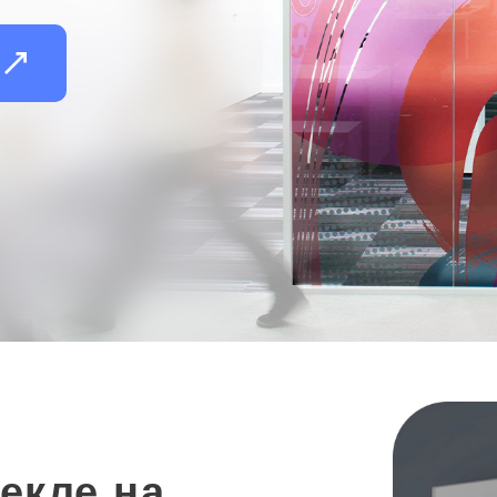
и
екле на