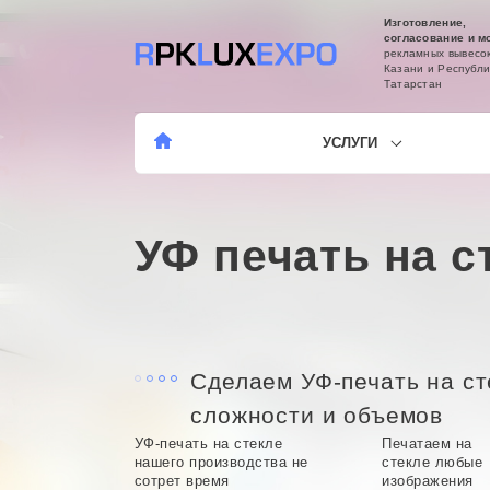
Изготовление,
согласование и м
рекламных вывесок
Казани и Республи
Татарстан
УСЛУГИ
УФ печать на с
Сделаем УФ-печать на с
сложности и объемов
УФ-печать на стекле
Печатаем на
нашего производства не
стекле любые
сотрет время
изображения