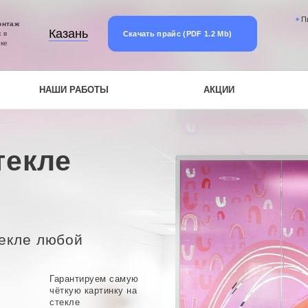
П
онтаж
Казань
Скачать прайс (PDF 1.2 Mb)
 в
ке
НАШИ РАБОТЫ
АКЦИИ
текле
текле любой
Гарантируем самую
чёткую картинку на
стекле