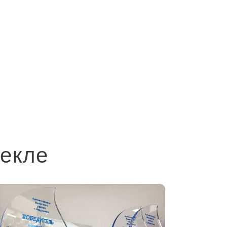
текле