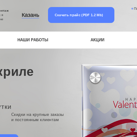
П
онтаж
Казань
Скачать прайс (PDF 1.2 Mb)
 в
ке
НАШИ РАБОТЫ
АКЦИИ
криле
утки
Скидки на крупные заказы
и постоянным клиентам