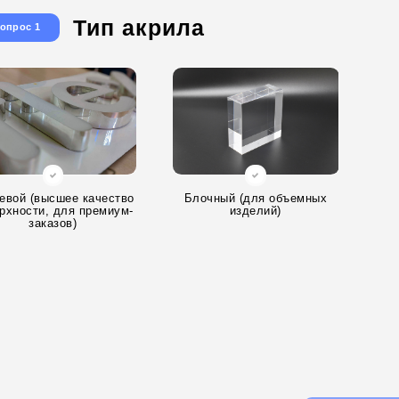
Тип акрила
опрос 1
евой (высшее качество
Блочный (для объемных
рхности, для премиум-
изделий)
заказов)