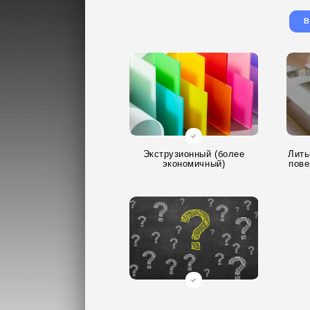
В
Экструзионный (более
Лить
экономичный)
пове
Не знаю