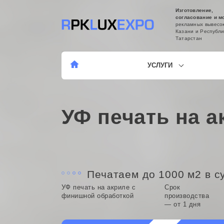
Изготовление,
согласование и м
рекламных вывесок
Казани и Республи
Татарстан
УСЛУГИ
УФ печать на а
Печатаем до 1000 м2 в с
УФ печать на акриле с
Срок
финишной обработкой
производства
— от 1 дня